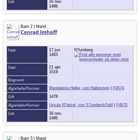
Gift
25 nov.
1486
Barn 2 | Mand
Conrad Imhoff
Født
17 jun.
N?urnberg
1463
Død
21 apr.
1519
Begravet
Ægtefælle/Partner
Magdalena Haller, von Hallerstein
|
F4574
Gift
1478
Ægtefælle/Partner
Ursula N?otzel, von S?undersb?uhl
|
F4575
Gift
16 nov.
1495
Barn 3 | Mand