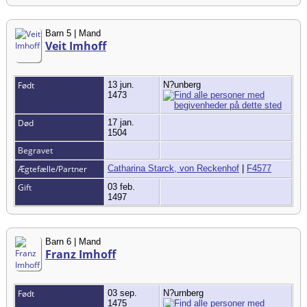
Barn 5 | Mand
Veit Imhoff
Født
13 jun.
N?unberg
1473
Død
17 jan.
1504
Begravet
Ægtefælle/Partner
Catharina Starck, von Reckenhof
|
F4577
Gift
03 feb.
1497
Barn 6 | Mand
Franz Imhoff
Født
03 sep.
N?urnberg
1475