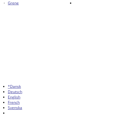
Grene
*Dansk
Deutsch
English
French
Svenska