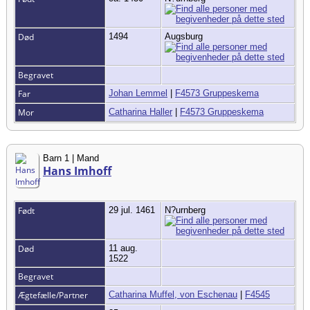
Død
1494
Augsburg
Begravet
Far
Johan Lemmel
|
F4573 Gruppeskema
Mor
Catharina Haller
|
F4573 Gruppeskema
Barn 1 | Mand
Hans Imhoff
Født
29 jul. 1461
N?urnberg
Død
11 aug.
1522
Begravet
Ægtefælle/Partner
Catharina Muffel, von Eschenau
|
F4545