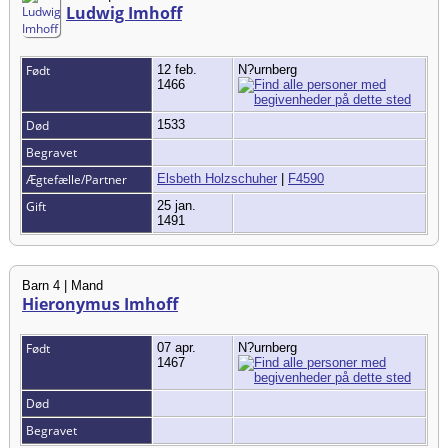
Ludwig Imhoff
Født
12 feb.
N?urnberg
1466
Død
1533
Begravet
Ægtefælle/Partner
Elsbeth Holzschuher
|
F4590
Gift
25 jan.
1491
Barn 4 | Mand
Hieronymus Imhoff
Født
07 apr.
N?urnberg
1467
Død
Begravet