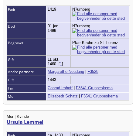
Født
1419
N?urnberg
Død
01 jan.
N?urnberg
1499
Begravet
Pfarr Kirche zu St. Lorenz.
Gift
11 okt.
1460
[
1
]
Andre partnere
Margarethe Neudung
|
F3528
Gift
1443
Far
Conrad Imhoff
|
F3541 Gruppeskema
Mor
Elisabeth Schatz
|
F3541 Gruppeskema
Mor | Kvinde
Ursula Lemmel
Født
ca. 1430
N?urnberg