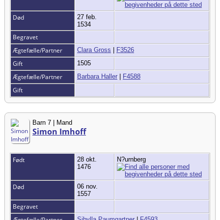
Død
27 feb.
1534
Begravet
Ægtefælle/Partner
Clara Gross
|
F3526
Gift
1505
Ægtefælle/Partner
Barbara Haller
|
F4588
Gift
Barn 7 | Mand
Simon Imhoff
Født
28 okt.
N?urnberg
1476
Død
06 nov.
1557
Begravet
Ægtefælle/Partner
Sibylla Paumgartner
|
F4593