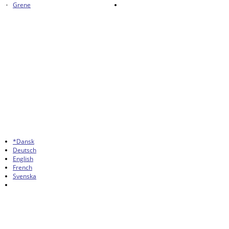
Grene
*Dansk
Deutsch
English
French
Svenska