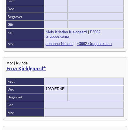
Født
Død
Begravet
Gift
Far
Niels Kristian Kjeldgaard
|
F3662
Gruppeskema
Mor
Johanne Nielsen
|
F3662 Gruppeskema
Mor | Kvinde
Erna Kjeldgaard*
Født
Død
1960'ERNE
Begravet
Far
Mor