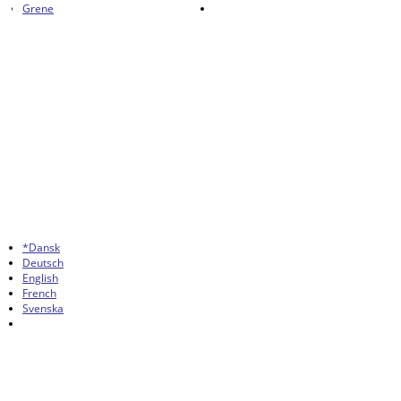
Grene
*Dansk
Deutsch
English
French
Svenska