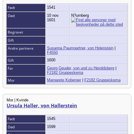
Født
1541
Død
10 nov.
N?urnberg
1601
Begravet
Gift
Andre partnere
Susanna Paumgartner, von Holenstein
|
F4550
Gift
1600
Far
Georg Geuder, von und zu Heroldsberg
|
F2182 Gruppeskema
Mor
Margarete Koberger
|
F2182 Gruppeskema
Mor | Kvinde
Ursula Haller, von Hallerstein
Født
1545
Død
1599