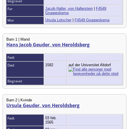
Begravet
Far
Jacob Haller, von Hallerstein
|
F4549
Gruppeskema
Mor
Ursula Letscher
|
F4549 Gruppeskema
Barn 1 | Mand
Hans Jacob Geuder, von Heroldsberg
Født
Død
1582
auf der Universitet Altdorf
Begravet
Barn 2 | Kvinde
Ursula Geuder, von Heroldsberg
Født
03 feb.
1565