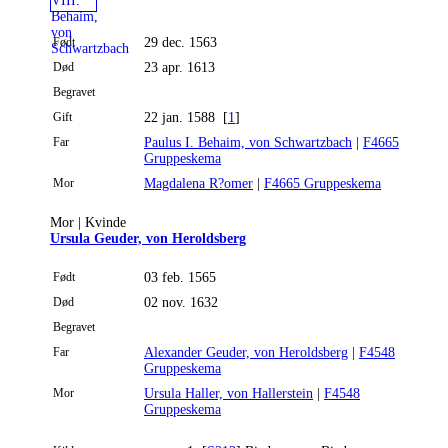
Født
29 dec. 1563
Død
23 apr. 1613
Begravet
Gift
22 jan. 1588
[
1
]
Far
Paulus I. Behaim, von Schwartzbach
|
F4665
Gruppeskema
Mor
Magdalena R?omer
|
F4665 Gruppeskema
Mor | Kvinde
Ursula Geuder, von Heroldsberg
Født
03 feb. 1565
Død
02 nov. 1632
Begravet
Far
Alexander Geuder, von Heroldsberg
|
F4548
Gruppeskema
Mor
Ursula Haller, von Hallerstein
|
F4548
Gruppeskema