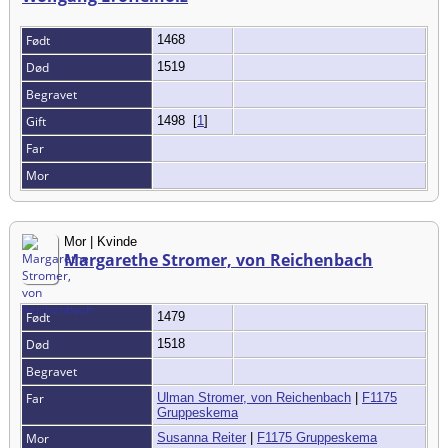
Født
1468
Død
1519
Begravet
Gift
1498
[
1
]
Far
Mor
Mor | Kvinde
Margarethe Stromer, von Reichenbach
Født
1479
Død
1518
Begravet
Far
Ulman Stromer, von Reichenbach
|
F1175
Gruppeskema
Mor
Susanna Reiter
|
F1175 Gruppeskema