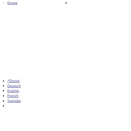
Grene
*Dansk
Deutsch
English
French
Svenska