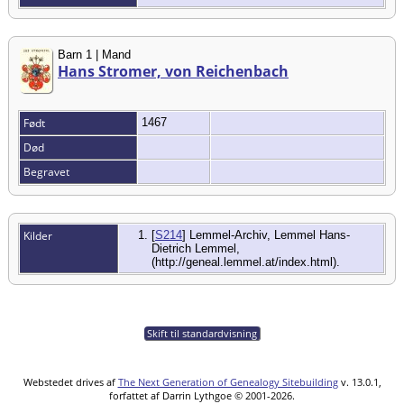
Barn 1 | Mand
Hans Stromer, von Reichenbach
Født
1467
Død
Begravet
Kilder
[
S214
] Lemmel-Archiv, Lemmel Hans-
Dietrich Lemmel,
(http://geneal.lemmel.at/index.html).
Skift til standardvisning
Webstedet drives af
The Next Generation of Genealogy Sitebuilding
v. 13.0.1,
forfattet af Darrin Lythgoe © 2001-2026.