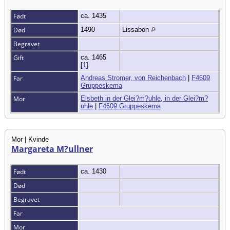
Født
ca. 1435
Død
1490
Lissabon
Begravet
Gift
ca. 1465
[
1
]
Far
Andreas Stromer, von Reichenbach
|
F4609
Gruppeskema
Mor
Elsbeth in der Glei?m?uhle, in der Glei?m?
uhle
|
F4609 Gruppeskema
Mor | Kvinde
Margareta M?ullner
Født
ca. 1430
Død
Begravet
Far
Mor