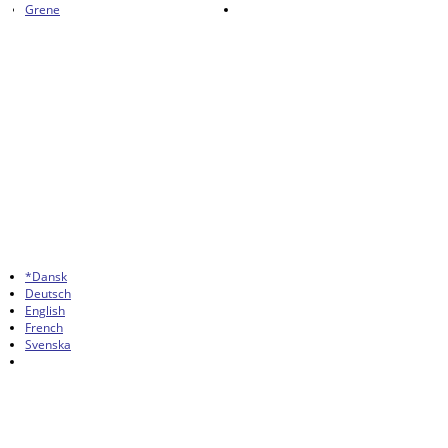
Grene
*Dansk
Deutsch
English
French
Svenska