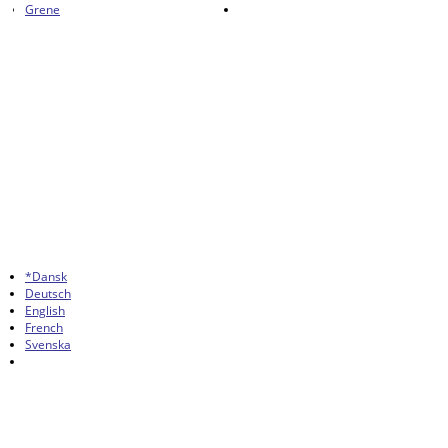
Grene
*Dansk
Deutsch
English
French
Svenska