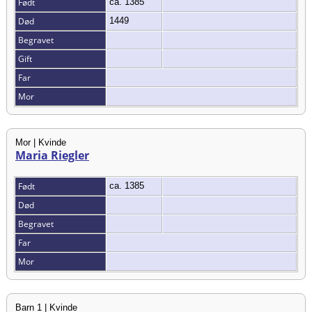
Født
ca. 1385
Død
1449
Begravet
Gift
Far
Mor
Mor | Kvinde
Maria Riegler
Født
ca. 1385
Død
Begravet
Far
Mor
Barn 1 | Kvinde