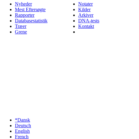
Nyheder
Notater
Mest Eftersøgte
Kilder
Rapporter
Arkiver
Databasestatistik
DNA-tests
Træer
Kontakt
Grene
*Dansk
Deutsch
English
French