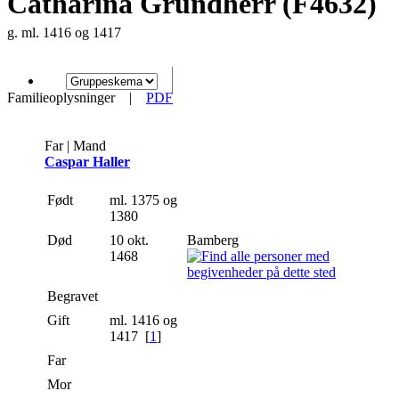
Catharina Grundherr (F4632)
g. ml. 1416 og 1417
Familieoplysninger
|
PDF
Far | Mand
Caspar Haller
Født
ml. 1375 og
1380
Død
10 okt.
Bamberg
1468
Begravet
Gift
ml. 1416 og
1417
[
1
]
Far
Mor