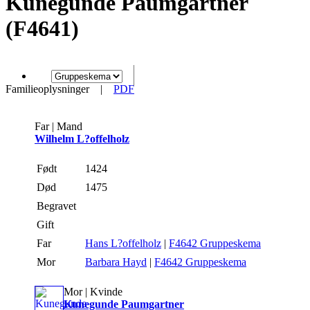
Kunegunde Paumgartner
(F4641)
Familieoplysninger
|
PDF
Far | Mand
Wilhelm L?offelholz
Født
1424
Død
1475
Begravet
Gift
Far
Hans L?offelholz
|
F4642 Gruppeskema
Mor
Barbara Hayd
|
F4642 Gruppeskema
Mor | Kvinde
Kunegunde Paumgartner