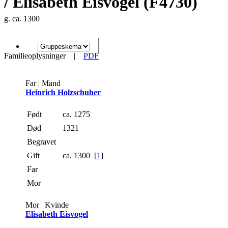
/ Elisabeth Eisvogel (F4730)
g. ca. 1300
Familieoplysninger
|
PDF
Far | Mand
Heinrich Holzschuher
Født
ca. 1275
Død
1321
Begravet
Gift
ca. 1300
[
1
]
Far
Mor
Mor | Kvinde
Elisabeth Eisvogel