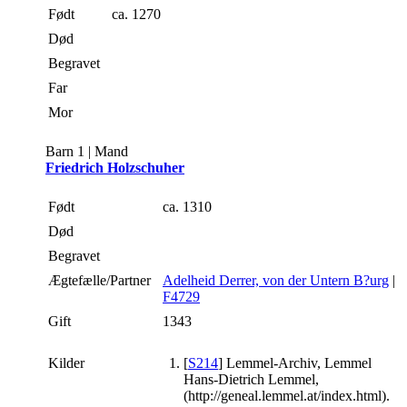
Født
ca. 1270
Død
Begravet
Far
Mor
Barn 1 | Mand
Friedrich Holzschuher
Født
ca. 1310
Død
Begravet
Ægtefælle/Partner
Adelheid Derrer, von der Untern B?urg
|
F4729
Gift
1343
Kilder
[
S214
] Lemmel-Archiv, Lemmel
Hans-Dietrich Lemmel,
(http://geneal.lemmel.at/index.html).