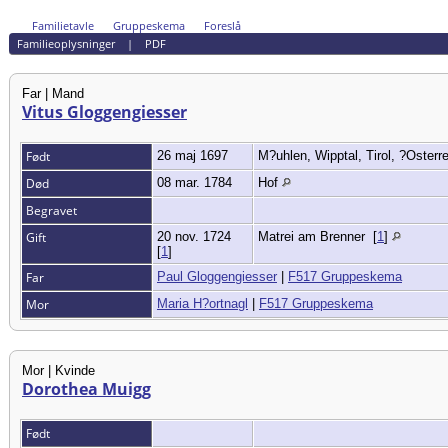
Familietavle
Gruppeskema
Foreslå
Familieoplysninger
|
PDF
Far | Mand
Vitus Gloggengiesser
Født
26 maj 1697
M?uhlen, Wipptal, Tirol, ?Osterr
Død
08 mar. 1784
Hof
Begravet
Gift
20 nov. 1724
Matrei am Brenner
[
1
]
[
1
]
Far
Paul Gloggengiesser
|
F517 Gruppeskema
Mor
Maria H?ortnagl
|
F517 Gruppeskema
Mor | Kvinde
Dorothea Muigg
Født