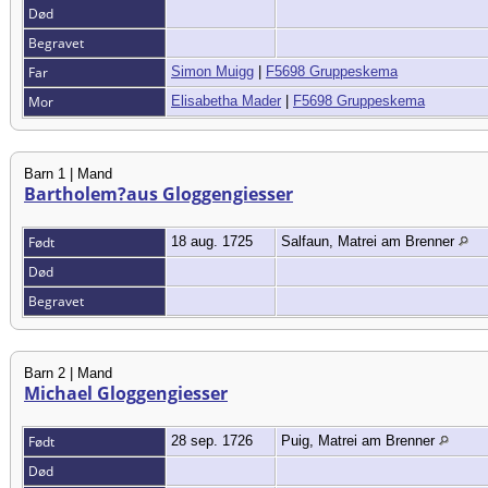
Død
Begravet
Far
Simon Muigg
|
F5698 Gruppeskema
Mor
Elisabetha Mader
|
F5698 Gruppeskema
Barn 1 | Mand
Bartholem?aus Gloggengiesser
Født
18 aug. 1725
Salfaun, Matrei am Brenner
Død
Begravet
Barn 2 | Mand
Michael Gloggengiesser
Født
28 sep. 1726
Puig, Matrei am Brenner
Død