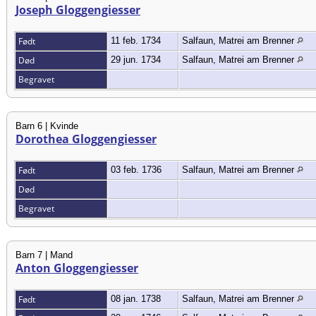
Joseph Gloggengiesser
Født
11 feb. 1734
Salfaun, Matrei am Brenner
Død
29 jun. 1734
Salfaun, Matrei am Brenner
Begravet
Barn 6 | Kvinde
Dorothea Gloggengiesser
Født
03 feb. 1736
Salfaun, Matrei am Brenner
Død
Begravet
Barn 7 | Mand
Anton Gloggengiesser
Født
08 jan. 1738
Salfaun, Matrei am Brenner