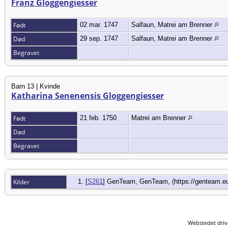
Franz Gloggengiesser
Født
02 mar. 1747
Salfaun, Matrei am Brenner
Død
29 sep. 1747
Salfaun, Matrei am Brenner
Begravet
Barn 13 | Kvinde
Katharina Senenensis Gloggengiesser
Født
21 feb. 1750
Matrei am Brenner
Død
Begravet
Kilder
[
S261
] GenTeam, GenTeam, (https://genteam.eu
Webstedet driv