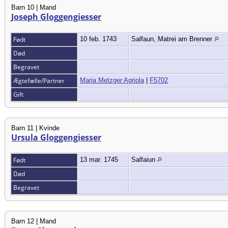
Barn 10 | Mand
Joseph Gloggengiesser
Født
10 feb. 1743
Salfaun, Matrei am Brenner
Død
Begravet
Ægtefælle/Partner
Maria Metzger Agriola
|
F5702
Gift
Barn 11 | Kvinde
Ursula Gloggengiesser
Født
13 mar. 1745
Salfaiun
Død
Begravet
Barn 12 | Mand