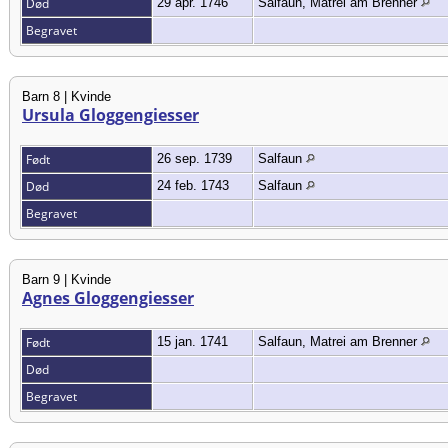
Død
29 apr. 1746
Salfaun, Matrei am Brenner
Begravet
Barn 8 | Kvinde
Ursula Gloggengiesser
Født
26 sep. 1739
Salfaun
Død
24 feb. 1743
Salfaun
Begravet
Barn 9 | Kvinde
Agnes Gloggengiesser
Født
15 jan. 1741
Salfaun, Matrei am Brenner
Død
Begravet