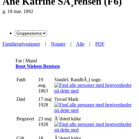
Ane Katrine SÃ¸rensen (F6)
g. 18 mar. 1892
Familieoplysninger
|
Notater
|
Alle
|
PDF
Far | Mand
Bent Nielsen Bentsen
Født
19
Vandel, RandbÃ¸l sogn
aug.
1863
Død
17 maj
Tuvad Mark
1928
Begravet
23 maj
Ã˜dsted kirke
1928
Gift
18
Ã˜dsted kirke