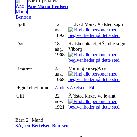
Barn 1 | Kvinde
Ane Maria Bentsen
Født
12
Tudvad Mark, Ã˜dsted sogn
maj
1892
Død
18
Statshospitalet, SÃ¸ndre sogn,
aug.
Viborg
1968
Begravet
23
Vorning kirkegÃ¥rd
aug.
1968
Ægtefælle/Partner
Anders Axelsen
|
F4
Gift
22
Ã˜dsted kirke, Vejle amt.
nov.
1921
Barn 2 | Mand
SÃ¸ren Bertelsen Bentsen