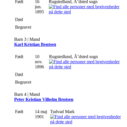
Født
16
Rugstedlund, Ã˜dsted sogn
jun.
1895
Død
Begravet
Barn 3 | Mand
Karl Kristian Bentsen
Født
10
Rugstedlund, Ã˜dsted sogn
nov.
1896
Død
Begravet
Barn 4 | Mand
Peter Kristian Vilhelm Bentsen
Født
14 maj
Tudvad Mark
1901