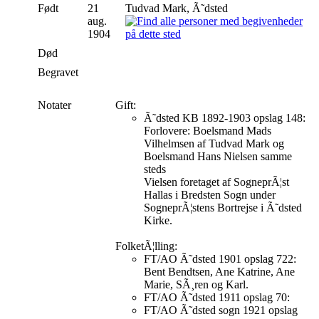
Født
21
Tudvad Mark, Ã˜dsted
aug.
1904
Død
Begravet
Notater
Gift:
Ã˜dsted KB 1892-1903 opslag 148:
Forlovere: Boelsmand Mads
Vilhelmsen af Tudvad Mark og
Boelsmand Hans Nielsen samme
steds
Vielsen foretaget af SogneprÃ¦st
Hallas i Bredsten Sogn under
SogneprÃ¦stens Bortrejse i Ã˜dsted
Kirke.
FolketÃ¦lling:
FT/AO Ã˜dsted 1901 opslag 722:
Bent Bendtsen, Ane Katrine, Ane
Marie, SÃ¸ren og Karl.
FT/AO Ã˜dsted 1911 opslag 70:
FT/AO Ã˜dsted sogn 1921 opslag