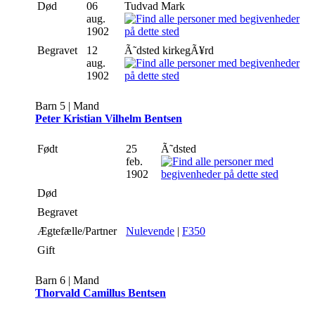
Død
06
Tudvad Mark
aug.
1902
Begravet
12
Ã˜dsted kirkegÃ¥rd
aug.
1902
Barn 5 | Mand
Peter Kristian Vilhelm Bentsen
Født
25
Ã˜dsted
feb.
1902
Død
Begravet
Ægtefælle/Partner
Nulevende
|
F350
Gift
Barn 6 | Mand
Thorvald Camillus Bentsen