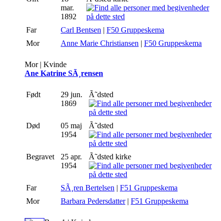
mar.
1892
Far
Carl Bentsen
|
F50 Gruppeskema
Mor
Anne Marie Christiansen
|
F50 Gruppeskema
Mor | Kvinde
Ane Katrine SÃ¸rensen
Født
29 jun.
Ã˜dsted
1869
Død
05 maj
Ã˜dsted
1954
Begravet
25 apr.
Ã˜dsted kirke
1954
Far
SÃ¸ren Bertelsen
|
F51 Gruppeskema
Mor
Barbara Pedersdatter
|
F51 Gruppeskema