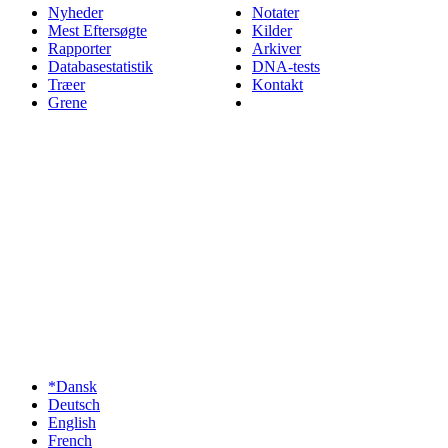
Nyheder
Notater
Mest Eftersøgte
Kilder
Rapporter
Arkiver
Databasestatistik
DNA-tests
Træer
Kontakt
Grene
*Dansk
Deutsch
English
French