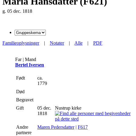
Maria Hansdatter (F621)
g. 05 dec. 1818
Familieoplysninger
|
Notater
|
Alle
|
PDF
Far | Mand
Bertel Iversen
Født
ca.
1779
Død
Begravet
Gift
05 dec.
Nustrup kirke
1818
Andre
Maren Pedersdatter
|
F617
partnere