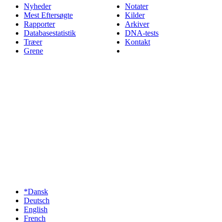
Nyheder
Notater
Mest Eftersøgte
Kilder
Rapporter
Arkiver
Databasestatistik
DNA-tests
Træer
Kontakt
Grene
*Dansk
Deutsch
English
French