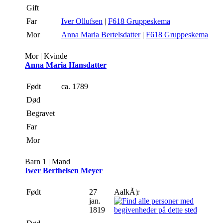
Gift
Far
Iver Ollufsen
|
F618 Gruppeskema
Mor
Anna Maria Bertelsdatter
|
F618 Gruppeskema
Mor | Kvinde
Anna Maria Hansdatter
Født
ca. 1789
Død
Begravet
Far
Mor
Barn 1 | Mand
Iwer Berthelsen Meyer
Født
27
AalkÃ¦r
jan.
1819