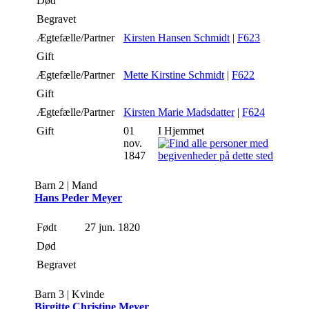
Død
Begravet
Ægtefælle/Partner
Kirsten Hansen Schmidt
|
F623
Gift
Ægtefælle/Partner
Mette Kirstine Schmidt
|
F622
Gift
Ægtefælle/Partner
Kirsten Marie Madsdatter
|
F624
Gift
01
I Hjemmet
nov.
1847
Barn 2 | Mand
Hans Peder Meyer
Født
27 jun. 1820
Død
Begravet
Barn 3 | Kvinde
Birgitte Christine Meyer