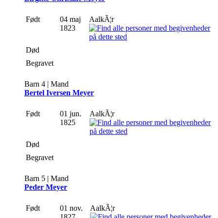
Født
04 maj
AalkÃ¦r
1823
Død
Begravet
Barn 4 | Mand
Bertel Iversen Meyer
Født
01 jun.
AalkÃ¦r
1825
Død
Begravet
Barn 5 | Mand
Peder Meyer
Født
01 nov.
AalkÃ¦r
1827