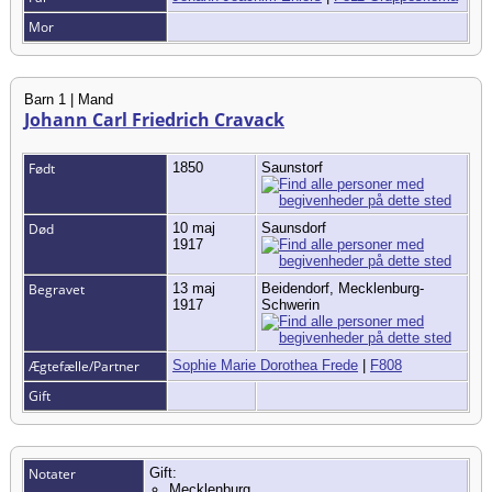
Mor
Barn 1 | Mand
Johann Carl Friedrich Cravack
Født
1850
Saunstorf
Død
10 maj
Saunsdorf
1917
Begravet
13 maj
Beidendorf, Mecklenburg-
1917
Schwerin
Ægtefælle/Partner
Sophie Marie Dorothea Frede
|
F808
Gift
Notater
Gift:
Mecklenburg