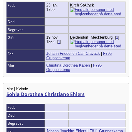
Født
23 jan.
Kirch StÃ¼ck
1799
Død
Begravet
Gift
19 nov.
Beidendorf, Mecklenburg
[
1
]
1852
[
1
]
Far
Johann Friederich Carl Cravack
|
F795
Gruppeskema
Mor
Christina Dorothea Kaben
|
F795
Gruppeskema
Mor | Kvinde
Sohia Dorothea Christiane Ehlers
Født
Død
Begravet
Far
Johann Joachim Ehlers
|
F811 Gruppeskema