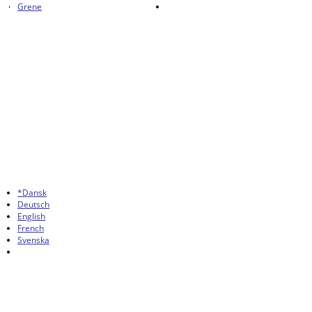
Grene
*Dansk
Deutsch
English
French
Svenska