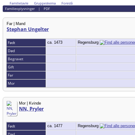
Familietavle
Gruppeskema
Foreslå
Familieoplysninger
|
PDF
Far | Mand
Stephan Ungelter
Født
ca. 1473
Regensburg
Død
Begravet
Gift
Far
Mor
Mor | Kvinde
NN, Pryler
Født
ca. 1477
Regensburg
Død