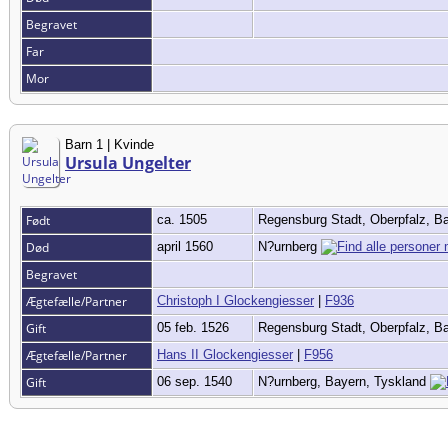
Begravet
Far
Mor
Barn 1 | Kvinde
Ursula Ungelter
Født
ca. 1505
Regensburg Stadt, Oberpfalz, B
Død
april 1560
N?urnberg
Begravet
Ægtefælle/Partner
Christoph I Glockengiesser
|
F936
Gift
05 feb. 1526
Regensburg Stadt, Oberpfalz, B
Ægtefælle/Partner
Hans II Glockengiesser
|
F956
Gift
06 sep. 1540
N?urnberg, Bayern, Tyskland