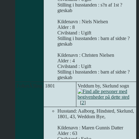
Stilling i husstanden : s?n af 1st ?
gteskab
Kildenavn : Niels Nielsen
Alder : 8
Civilstand : Ugift
Stilling i husstanden : barn af sidste ?
gteskab
Kildenavn : Christen Nielsen
Alder : 4
Civilstand : Ugift
Stilling i husstanden : barn af sidste ?
gteskab
FolketÃ¦lling
1801
Veddum by, Skelund sogn
[
2
]
Husstand: Aalborg, Hindsted, Skelund,
1801, 43, Weddom Bye,
Kildenavn : Maren Gunnis Datter
Alder : 63
Civilstand : Enke