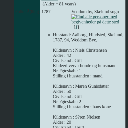
(Alder ~ 81 years)
FolketÃ¦lling
1787
Veddum by, Skelund sogn
[
1
]
Husstand: Aalborg, Hindsted, Skelund,
1787, 94, Weddom Bye,
Kildenavn : Niels Christensen
Alder : 42
Civilstand : Gift
Kildeerhverv : bonde og huusmand
Nr. ?gteskab : 1
Stilling i husstanden : mand
Kildenavn : Maren Gunisdatter
Alder : 50
Civilstand : Gift
Nr. ?gteskab : 2
Stilling i husstanden : hans kone
Kildenavn : S?ren Nielsen
Alder : 20
Civilstand : Ugift