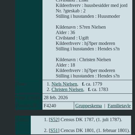
Kildeerhverv : huusbesidder med jord
Nr. ?gteskab : 2
Stilling i husstanden : Huusmoder
Kildenavn : S?ren Nielsen
Alder : 36
Civilstand : Ugift
Kildeerhverv : hj?lper moderen
Stilling i husstanden : Hendes s?n
Kildenavn : Christen Nielsen
Alder : 18
Kildeerhverv : hj?lper moderen
Stilling i husstanden : Hendes s?n
Børn
1.
Niels Nielsen
,
f.
ca. 1779
2.
Christen Nielsen
,
f.
ca. 1783
Sidst ændret
28 feb. 2026
Familie-ID
F4240
Gruppeskema
|
Familietavle
Kilder
[
S52
] Census DK 1787, (1. juli 1787).
[
S51
] Cencus DK 1801, (1. februar 1801).