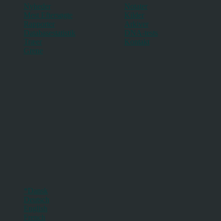
Nyheder
Notater
Mest Eftersøgte
Kilder
Rapporter
Arkiver
Databasestatistik
DNA-tests
Træer
Kontakt
Grene
*Dansk
Deutsch
English
French