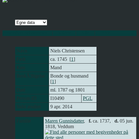
Personlige oplysninger
|
Kilder
|
Alle
|
PDF
Navn
Niels
Christensen
Født
ca. 1745 [
1
]
Køn
Mand
BeskÃ¦ftigelse
Bonde og husmand
[
1
]
Død
ml. 1787 og 1801
Person-ID
I10490
PGL
Sidst ændret
9 apr. 2014
Familie
Maren Gunnisdatter
,
f.
ca. 1737,
d.
05 jun.
1818, Veddum