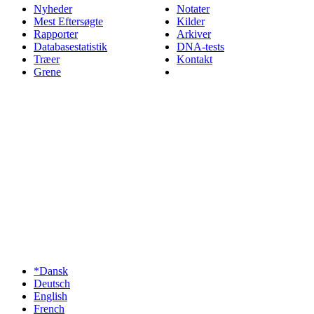
Nyheder
Notater
Mest Eftersøgte
Kilder
Rapporter
Arkiver
Databasestatistik
DNA-tests
Træer
Kontakt
Grene
*Dansk
Deutsch
English
French