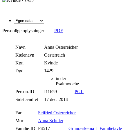
Personlige oplysninger
|
PDF
Navn
Anna
Osterreicher
Kælenavn
Oesterreich
Køn
Kvinde
Død
1429
in der
Psalmwoche.
Person-ID
I11659
PGL
Sidst ændret
17 dec. 2014
Far
Seifried Osterreicher
Mor
Anna Schuler
Familie-ID
F4517
Gruppeskema
|
Familietavle