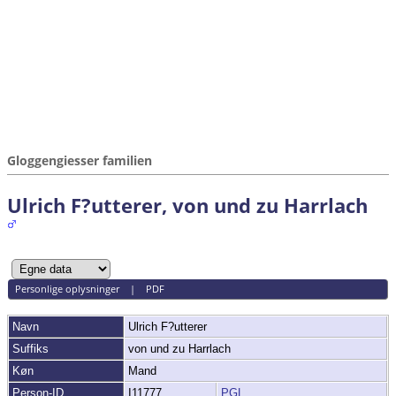
Gloggengiesser familien
Ulrich F?utterer, von und zu Harrlach
Personlige oplysninger
|
PDF
Navn
Ulrich
F?utterer
Suffiks
von und zu Harrlach
Køn
Mand
Person-ID
I11777
PGL