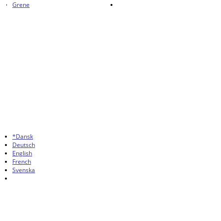
Grene
*Dansk
Deutsch
English
French
Svenska