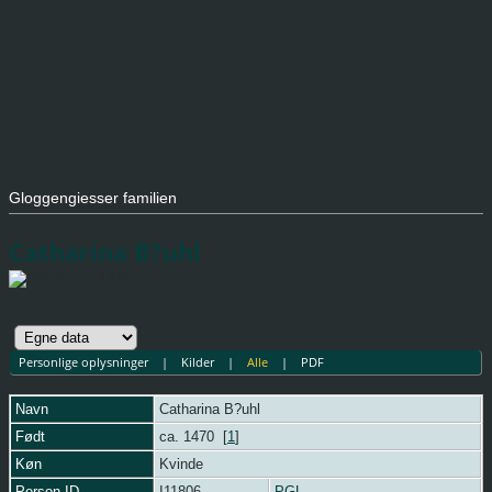
Gloggengiesser familien
Catharina B?uhl
ca. 1470 -
Personlige oplysninger
|
Kilder
|
Alle
|
PDF
Navn
Catharina
B?uhl
Født
ca. 1470 [
1
]
Køn
Kvinde
Person-ID
I11806
PGL