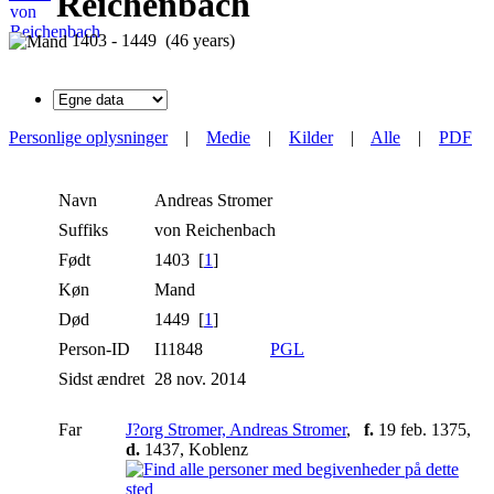
Reichenbach
1403 - 1449 (46 years)
Personlige oplysninger
|
Medie
|
Kilder
|
Alle
|
PDF
Navn
Andreas
Stromer
Suffiks
von Reichenbach
Født
1403 [
1
]
Køn
Mand
Død
1449 [
1
]
Person-ID
I11848
PGL
Sidst ændret
28 nov. 2014
Far
J?org Stromer, Andreas Stromer
,
f.
19 feb. 1375,
d.
1437, Koblenz