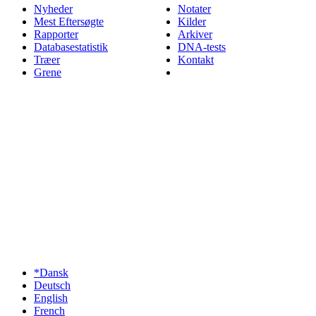
Nyheder
Notater
Mest Eftersøgte
Kilder
Rapporter
Arkiver
Databasestatistik
DNA-tests
Træer
Kontakt
Grene
*Dansk
Deutsch
English
French