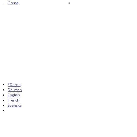
Grene
*Dansk
Deutsch
English
French
Svenska