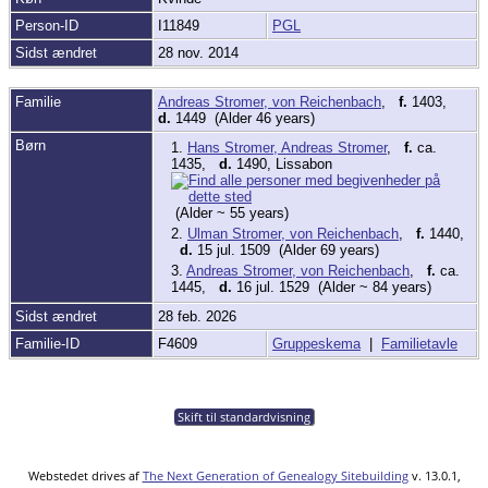
Person-ID
I11849
PGL
Sidst ændret
28 nov. 2014
Familie
Andreas Stromer, von Reichenbach
,
f.
1403,
d.
1449 (Alder 46 years)
Børn
1.
Hans Stromer, Andreas Stromer
,
f.
ca.
1435,
d.
1490, Lissabon
(Alder ~ 55 years)
2.
Ulman Stromer, von Reichenbach
,
f.
1440,
d.
15 jul. 1509 (Alder 69 years)
3.
Andreas Stromer, von Reichenbach
,
f.
ca.
1445,
d.
16 jul. 1529 (Alder ~ 84 years)
Sidst ændret
28 feb. 2026
Familie-ID
F4609
Gruppeskema
|
Familietavle
Skift til standardvisning
Webstedet drives af
The Next Generation of Genealogy Sitebuilding
v. 13.0.1,