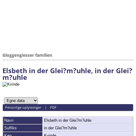
Gloggengiesser familien
Elsbeth in der Glei?m?uhle, in der Glei?
m?uhle
Personlige oplysninger
|
PDF
Navn
Elsbeth in der
Glei?m?uhle
Suffiks
in der Glei?m?uhle
Køn
Kvinde