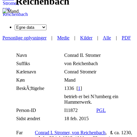
Reichenbach
Personlige oplysninger
|
Medie
|
Kilder
|
Alle
|
PDF
Navn
Conrad II.
Stromer
Suffiks
von Reichenbach
Kælenavn
Conrad Stromeir
Køn
Mand
BeskÃ¦ftigelse
1336 [
1
]
betrieb er bei N?urnberg ein
Hammerwerk.
Person-ID
I11872
PGL
Sidst ændret
18 feb. 2015
Far
Conrad I. Stromer, von Reichenbach
,
f.
ca. 1230,