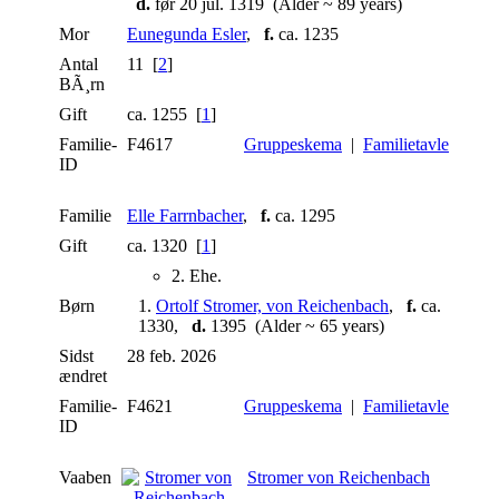
d.
før 20 jul. 1319 (Alder ~ 89 years)
Mor
Eunegunda Esler
,
f.
ca. 1235
Antal
11 [
2
]
BÃ¸rn
Gift
ca. 1255 [
1
]
Familie-
F4617
Gruppeskema
|
Familietavle
ID
Familie
Elle Farrnbacher
,
f.
ca. 1295
Gift
ca. 1320 [
1
]
2. Ehe.
Børn
1.
Ortolf Stromer, von Reichenbach
,
f.
ca.
1330,
d.
1395 (Alder ~ 65 years)
Sidst
28 feb. 2026
ændret
Familie-
F4621
Gruppeskema
|
Familietavle
ID
Vaaben
Stromer von Reichenbach