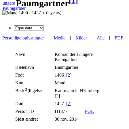
[
1
]
Paumgartner
1406 - 1457 (51 years)
Personlige oplysninger
|
Medie
|
Kilder
|
Alle
|
PDF
Navn
Konrad der J?ungere
Paumgartner
Kælenavn
Baumgartner
Født
1406 [
2
]
Køn
Mand
BeskÃ¦ftigelse
Kaufmann in N?urnberg
[
2
]
Død
1457 [
2
]
Person-ID
I11877
PGL
Sidst ændret
30 nov. 2014