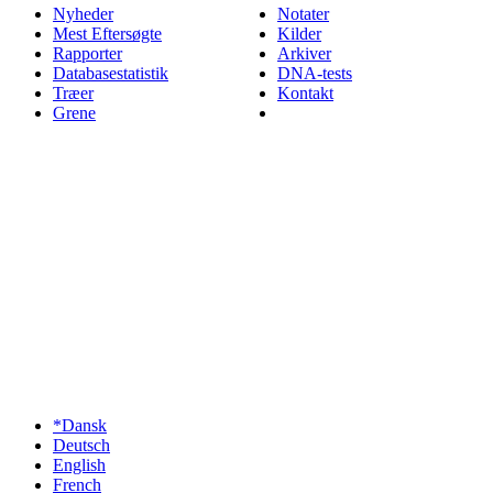
Nyheder
Notater
Mest Eftersøgte
Kilder
Rapporter
Arkiver
Databasestatistik
DNA-tests
Træer
Kontakt
Grene
*Dansk
Deutsch
English
French