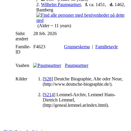
2.
Wilhelm Paumgartner
,
f.
ca. 1451,
d.
1462,
Bamberg
(Alder ~ 11 years)
Sidst
28 feb. 2026
ændret
Familie-
F4623
Gruppeskema
|
Familietavle
ID
Vaaben
Paumgartner
Kilder
[
S28
] Deutche Biographie, Alte oder Neue,
(http://www.deutsche-biographie.de/).
[
S214
] Lemmel-Archiv, Lemmel Hans-
Dietrich Lemmel,
(http://geneal.lemmel.at/index.html).