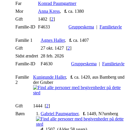
Far
Konrad Paumgartner
Mor
Anna Kress
,
f.
ca. 1380
Gift
1402 [
2
]
Familie-ID
F4633
Gruppeskema
|
Familietavle
Familie 1
Agnes Haller
,
f.
ca. 1407
Gift
27 okt. 1427 [
2
]
Sidst ændret
28 feb. 2026
Familie-ID
F4630
Gruppeskema
|
Familietavle
Familie
Kunigunde Haller
,
f.
ca. 1420, aus Bamberg und
2
der Gruber
Gift
1444 [
2
]
Børn
1.
Gabriel Paumgartner
,
f.
1449, N?urnberg
,
d.
1507 (Alder 58 years)