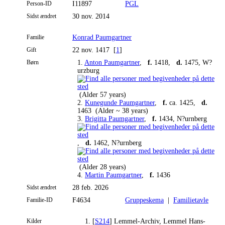
Person-ID
I11897
PGL
Sidst ændret
30 nov. 2014
Familie
Konrad Paumgartner
Gift
22 nov. 1417 [
1
]
Børn
1.
Anton Paumgartner
,
f.
1418,
d.
1475, W?
urzburg
(Alder 57 years)
2.
Kunegunde Paumgartner
,
f.
ca. 1425,
d.
1463 (Alder ~ 38 years)
3.
Brigitta Paumgartner
,
f.
1434, N?urnberg
,
d.
1462, N?urnberg
(Alder 28 years)
4.
Martin Paumgartner
,
f.
1436
Sidst ændret
28 feb. 2026
Familie-ID
F4634
Gruppeskema
|
Familietavle
Kilder
[
S214
] Lemmel-Archiv, Lemmel Hans-