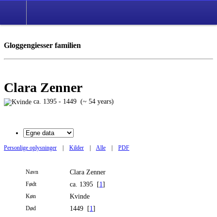
Gloggengiesser familien
Clara Zenner
ca. 1395 - 1449 (~ 54 years)
Personlige oplysninger
|
Kilder
|
Alle
|
PDF
Navn
Clara
Zenner
Født
ca. 1395 [
1
]
Køn
Kvinde
Død
1449 [
1
]