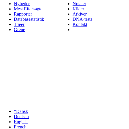
Nyheder
Notater
Mest Eftersøgte
Kilder
Rapporter
Arkiver
Databasestatistik
DNA-tests
Træer
Kontakt
Grene
*Dansk
Deutsch
English
French