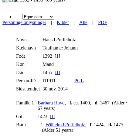
Personlige oplysninger
|
Kilder
|
Alle
|
PDF
Navn
Hans
L?offelholz
Kælenavn
Taufname: Johann
Født
1392 [
1
]
Køn
Mand
Død
1455 [
1
]
Person-ID
I11911
PGL
Sidst ændret
30 nov. 2014
Familie 1
Barbara Hayd
,
f.
ca. 1400,
d.
1467 (Alder ~
67 years)
Gift
1423 [
1
]
Børn
1.
Wilhelm L?offelholz
,
f.
1424,
d.
1475
(Alder 51 years)