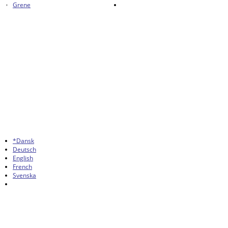
Grene
*Dansk
Deutsch
English
French
Svenska