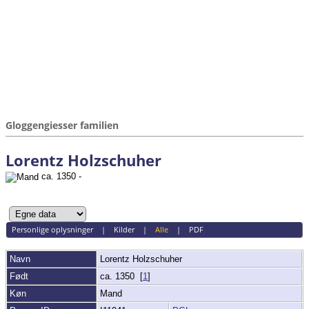
Gloggengiesser familien
Lorentz Holzschuher
ca. 1350 -
Personlige oplysninger
|
Kilder
|
Alle
|
PDF
Navn
Lorentz
Holzschuher
Født
ca. 1350 [
1
]
Køn
Mand