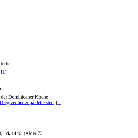
Kirche
 [
1
]
ni.
n der Dominicaner Kirche
[
1
]
3,
d.
1446 (Alder 73