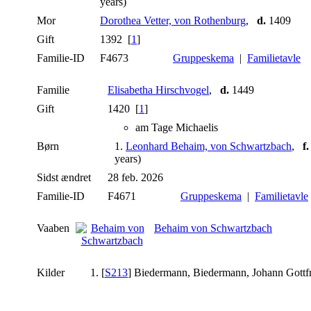
years)
Mor
Dorothea Vetter, von Rothenburg
,
d.
1409
Gift
1392 [
1
]
Familie-ID
F4673
Gruppeskema
|
Familietavle
Familie
Elisabetha Hirschvogel
,
d.
1449
Gift
1420 [
1
]
am Tage Michaelis
Børn
1.
Leonhard Behaim, von Schwartzbach
,
f.
years)
Sidst ændret
28 feb. 2026
Familie-ID
F4671
Gruppeskema
|
Familietavle
Vaaben
Behaim von Schwartzbach
Kilder
[
S213
] Biedermann, Biedermann, Johann Gottfri