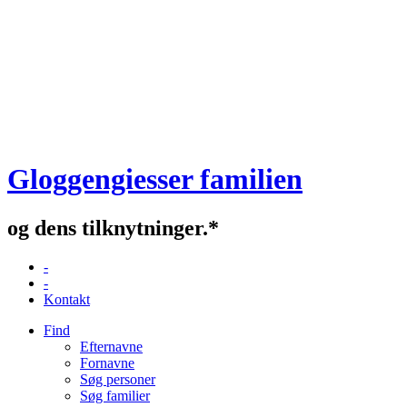
Gloggengiesser familien
og dens tilknytninger.*
-
-
Kontakt
Find
Efternavne
Fornavne
Søg personer
Søg familier