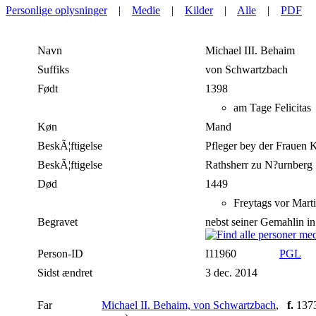
Personlige oplysninger
|
Medie
|
Kilder
|
Alle
|
PDF
Navn
Michael III.
Behaim
Suffiks
von Schwartzbach
Født
1398
am Tage Felicitas
Køn
Mand
BeskÃ¦ftigelse
Pfleger bey der Frauen 
BeskÃ¦ftigelse
Rathsherr zu N?urnberg
Død
1449
Freytags vor Marti
Begravet
nebst seiner Gemahlin i
Person-ID
I11960
PGL
Sidst ændret
3 dec. 2014
Far
Michael II. Behaim, von Schwartzbach
,
f.
137