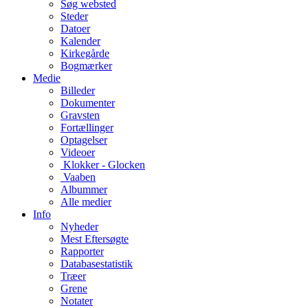
Søg websted
Steder
Datoer
Kalender
Kirkegårde
Bogmærker
Medie
Billeder
Dokumenter
Gravsten
Fortællinger
Optagelser
Videoer
Klokker - Glocken
Vaaben
Albummer
Alle medier
Info
Nyheder
Mest Eftersøgte
Rapporter
Databasestatistik
Træer
Grene
Notater