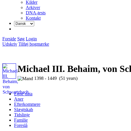
Kilder
Arkiver
DNA-tests
Kontakt
Forside
Søg
Login
Udskriv
Tilføj bogmærke
Michael III. Behaim, von S
1398 - 1449 (51 years)
Egne data
Aner
Efterkommere
Slægtskab
Tidslinje
Familie
Foreslå