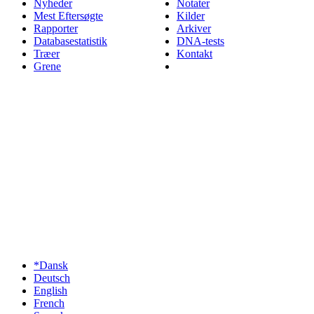
Nyheder
Notater
Mest Eftersøgte
Kilder
Rapporter
Arkiver
Databasestatistik
DNA-tests
Træer
Kontakt
Grene
*Dansk
Deutsch
English
French