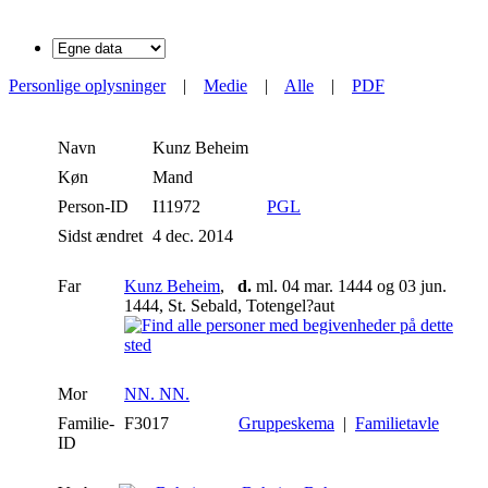
Personlige oplysninger
|
Medie
|
Alle
|
PDF
Navn
Kunz
Beheim
Køn
Mand
Person-ID
I11972
PGL
Sidst ændret
4 dec. 2014
Far
Kunz Beheim
,
d.
ml. 04 mar. 1444 og 03 jun.
1444, St. Sebald, Totengel?aut
Mor
NN. NN.
Familie-
F3017
Gruppeskema
|
Familietavle
ID