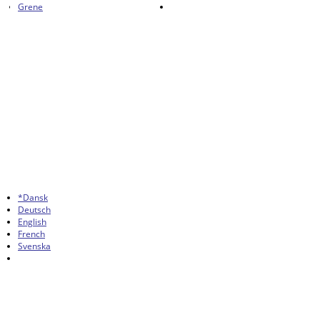
Grene
*Dansk
Deutsch
English
French
Svenska