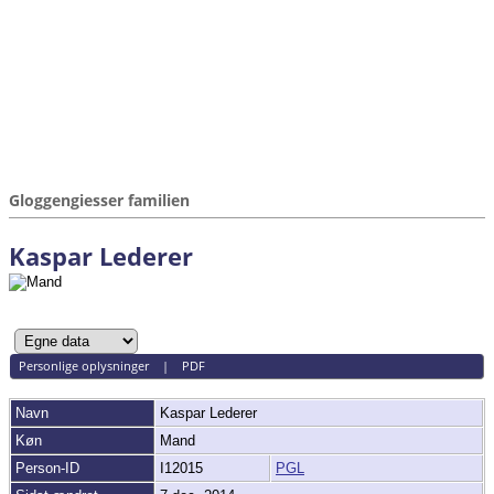
Gloggengiesser familien
Kaspar Lederer
Personlige oplysninger
|
PDF
Navn
Kaspar
Lederer
Køn
Mand
Person-ID
I12015
PGL