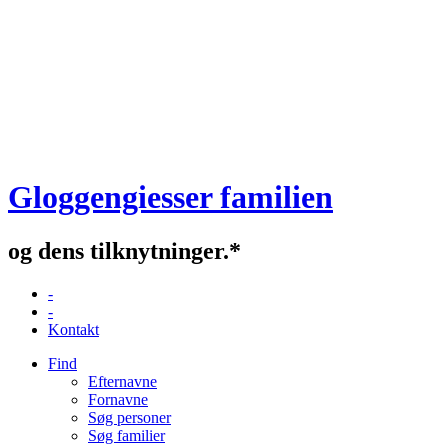
Gloggengiesser familien
og dens tilknytninger.*
-
-
Kontakt
Find
Efternavne
Fornavne
Søg personer
Søg familier