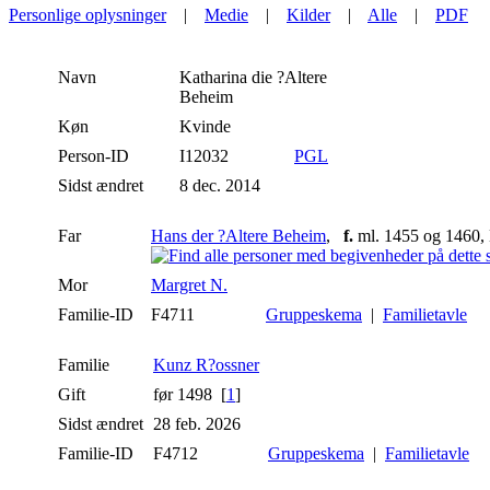
Personlige oplysninger
|
Medie
|
Kilder
|
Alle
|
PDF
Navn
Katharina die ?Altere
Beheim
Køn
Kvinde
Person-ID
I12032
PGL
Sidst ændret
8 dec. 2014
Far
Hans der ?Altere Beheim
,
f.
ml. 1455 og 1460, 
Mor
Margret N.
Familie-ID
F4711
Gruppeskema
|
Familietavle
Familie
Kunz R?ossner
Gift
før 1498 [
1
]
Sidst ændret
28 feb. 2026
Familie-ID
F4712
Gruppeskema
|
Familietavle