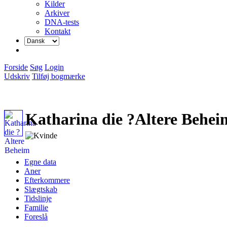
Kilder
Arkiver
DNA-tests
Kontakt
Forside
Søg
Login
Udskriv
Tilføj bogmærke
Katharina die ?Altere Behei
Egne data
Aner
Efterkommere
Slægtskab
Tidslinje
Familie
Foreslå