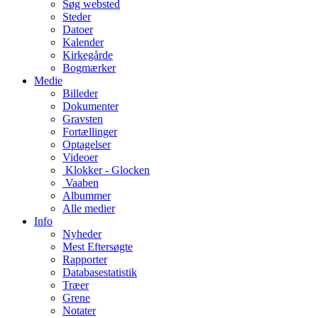
Søg websted
Steder
Datoer
Kalender
Kirkegårde
Bogmærker
Medie
Billeder
Dokumenter
Gravsten
Fortællinger
Optagelser
Videoer
Klokker - Glocken
Vaaben
Albummer
Alle medier
Info
Nyheder
Mest Eftersøgte
Rapporter
Databasestatistik
Træer
Grene
Notater