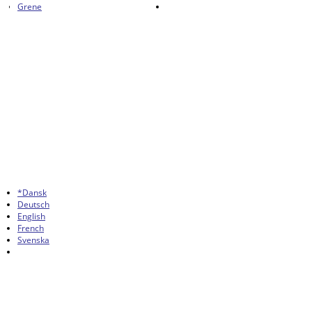
Grene
*Dansk
Deutsch
English
French
Svenska