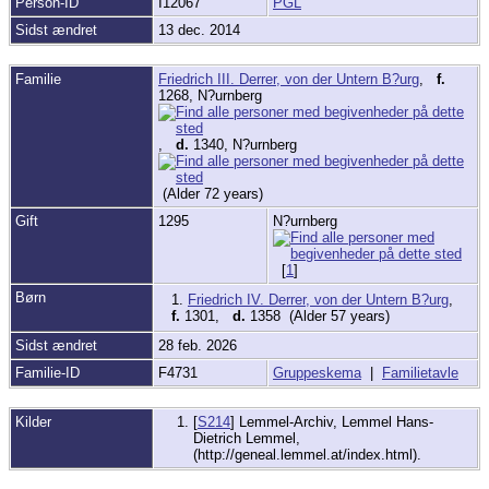
Person-ID
I12067
PGL
Sidst ændret
13 dec. 2014
Familie
Friedrich III. Derrer, von der Untern B?urg
,
f.
1268, N?urnberg
,
d.
1340, N?urnberg
(Alder 72 years)
Gift
1295
N?urnberg
[
1
]
Børn
1.
Friedrich IV. Derrer, von der Untern B?urg
,
f.
1301,
d.
1358 (Alder 57 years)
Sidst ændret
28 feb. 2026
Familie-ID
F4731
Gruppeskema
|
Familietavle
Kilder
[
S214
] Lemmel-Archiv, Lemmel Hans-
Dietrich Lemmel,
(http://geneal.lemmel.at/index.html).