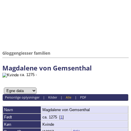
Gloggengiesser familien
Magdalene von Gemsenthal
ca. 1275 -
Personlige oplysninger
|
Kilder
|
Alle
|
PDF
Navn
Magdalene
von Gemsenthal
Født
ca. 1275 [
1
]
Køn
Kvinde