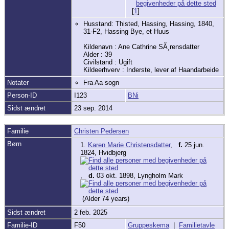
[
1
]
Husstand: Thisted, Hassing, Hassing, 1840,
31-F2, Hassing Bye, et Huus
Kildenavn : Ane Cathrine SÃ¸rensdatter
Alder : 39
Civilstand : Ugift
Kildeerhverv : Inderste, lever af Haandarbeide
Notater
Fra Aa sogn
Person-ID
I123
BNi
Sidst ændret
23 sep. 2014
Familie
Christen Pedersen
Børn
1.
Karen Marie Christensdatter
,
f.
25 jun.
1824, Hvidbjerg
,
d.
03 okt. 1898, Lyngholm Mark
(Alder 74 years)
Sidst ændret
2 feb. 2025
Familie-ID
F50
Gruppeskema
|
Familietavle