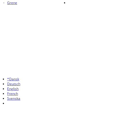
Grene
*Dansk
Deutsch
English
French
Svenska