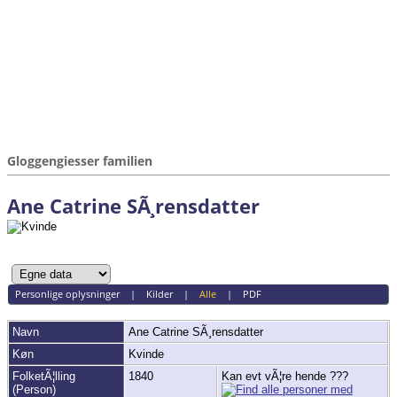
Gloggengiesser familien
Ane Catrine SÃ¸rensdatter
Personlige oplysninger
|
Kilder
|
Alle
|
PDF
Navn
Ane Catrine
SÃ¸rensdatter
Køn
Kvinde
FolketÃ¦lling
1840
Kan evt vÃ¦re hende ???
(Person)