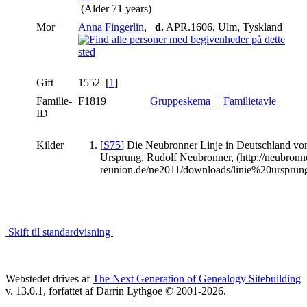
(Alder 71 years)
Mor
Anna Fingerlin
,
d.
APR.1606, Ulm, Tyskland
Gift
1552 [
1
]
Familie-
F1819
Gruppeskema
|
Familietavle
ID
Kilder
[
S75
] Die Neubronner Linje in Deutschland v
Ursprung, Rudolf Neubronner, (http://neubronn
reunion.de/ne2011/downloads/linie%20ursprung
Skift til standardvisning
Webstedet drives af
The Next Generation of Genealogy Sitebuilding
v. 13.0.1, forfattet af Darrin Lythgoe © 2001-2026.