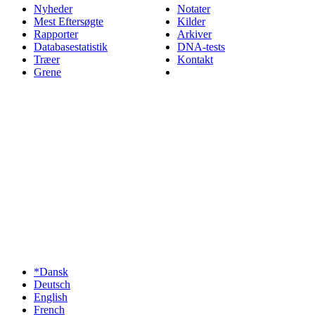
Nyheder
Notater
Mest Eftersøgte
Kilder
Rapporter
Arkiver
Databasestatistik
DNA-tests
Træer
Kontakt
Grene
*Dansk
Deutsch
English
French