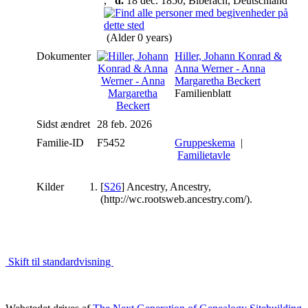
,
d.
18 dec. 1850, Biberach, Deutschland
(Alder 0 years)
Dokumenter
Hiller, Johann Konrad &
Anna Werner - Anna
Margaretha Beckert
Familienblatt
Sidst ændret
28 feb. 2026
Familie-ID
F5452
Gruppeskema
|
Familietavle
Kilder
[
S26
] Ancestry, Ancestry,
(http://wc.rootsweb.ancestry.com/).
Skift til standardvisning