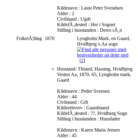
Kildenavn : Laust Peter Svendsen
Alder : 2
Civilstand : Ugift
KildefÃ¸dested : Her i Sognet
Stilling i husstanden : Deres sÃ¸n
FolketÃ¦lling
1870
Lyngholm Mark, en Gaard,
Hvidbjerg v.Aa sogn
[
2
]
Husstand: Thisted, Hassing, Hvidbjerg
Vesten Aa, 1870, 65, Lyngholm mark,
Gaard
Kildenavn : Peder Svensen
Alder : 44
Civilstand : Gift
Kildeerhverv : Gaardmand
KildefÃ¸dested : ??, Hvidberg Sogn
Stilling i husstanden : Huusfader
Kildenavn : Karen Maria Jensen
Alder : 45