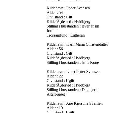
Kildenavn : Peder Svensen
Alder : 54
Civilstand : Gift
KildefÃ¸dested : Hvidbjerg
Stilling i husstanden : lever af sin
Jordlod
Trossamfund : Lutheran
Kildenavn : Karn Maria Christendatter
Alder : 56
Civilstand : Gift
KildefÃ¸dested : Hvidbjerg
Stilling i husstanden : hans Kone
Kildenavn : Laust Petter Svensen
Alder : 22
Civilstand : Ugift
KildefÃ¸dested : Hvidbjerg
Stilling i husstanden : Daglejer i
Agerbruget
Kildenavn : Ane Kjerstine Svensen
Alder : 19
Civilstand : Ugift