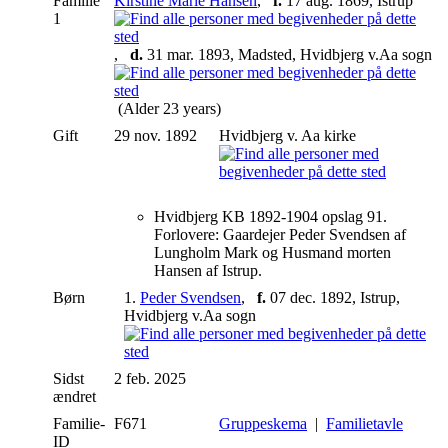
Familie
Kirstine Marie Hansen
,
f.
17 aug. 1869, Istrup
1
,
d.
31 mar. 1893, Madsted, Hvidbjerg v.Aa sogn
(Alder 23 years)
Gift
29 nov. 1892
Hvidbjerg v. Aa kirke
Hvidbjerg KB 1892-1904 opslag 91.
Forlovere: Gaardejer Peder Svendsen af
Lungholm Mark og Husmand morten
Hansen af Istrup.
Børn
1.
Peder Svendsen
,
f.
07 dec. 1892, Istrup,
Hvidbjerg v.Aa sogn
Sidst
2 feb. 2025
ændret
Familie-
F671
Gruppeskema
|
Familietavle
ID