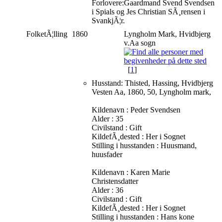
Forlovere:Gaardmand Svend Svendsen
i Spials og Jes Christian SÃ¸rensen i
SvankjÃ¦r.
FolketÃ¦lling
1860
Lyngholm Mark, Hvidbjerg
v.Aa sogn
[
1
]
Husstand: Thisted, Hassing, Hvidbjerg
Vesten Aa, 1860, 50, Lyngholm mark,
Kildenavn : Peder Svendsen
Alder : 35
Civilstand : Gift
KildefÃ¸dested : Her i Sognet
Stilling i husstanden : Huusmand,
huusfader
Kildenavn : Karen Marie
Christensdatter
Alder : 36
Civilstand : Gift
KildefÃ¸dested : Her i Sognet
Stilling i husstanden : Hans kone