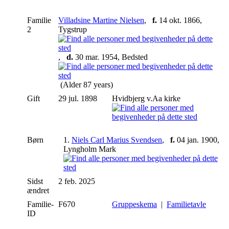
Familie
Villadsine Martine Nielsen
,
f.
14 okt. 1866,
2
Tygstrup
,
d.
30 mar. 1954, Bedsted
(Alder 87 years)
Gift
29 jul. 1898
Hvidbjerg v.Aa kirke
Børn
1.
Niels Carl Marius Svendsen
,
f.
04 jan. 1900,
Lyngholm Mark
Sidst
2 feb. 2025
ændret
Familie-
F670
Gruppeskema
|
Familietavle
ID