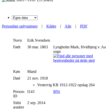
Personlige oplysninger
|
Kilder
|
Alle
|
PDF
Navn
Erik
Svendsen
Født
30 mar. 1863
Lyngholm Mark, Hvidbjerg v. Aa
sogn
Køn
Mand
Død
21 nov. 1918
Vestervig KB 1912-1922 opslag 264
Person-
I143
BNi
ID
Sidst
2 sep. 2014
ændret