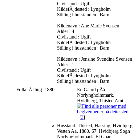
Civilstand : Ugift
KildefÃ¸dested : Lyngholm
Stilling i husstanden : Barn
Kildenavn : Ane Marie Svensen
Alder : 4
Civilstand : Ugift
KildefÃ¸dested : Lyngholm
Stilling i husstanden : Barn
Kildenavn : Jensine Svendine Svensen
Alder : 1
Civilstand : Ugift
KildefÃ¸dested : Lyngholm
Stilling i husstanden : Barn
FolketÃ¦lling
1880
En Gaard pÃ¥
Norlyngholmmark,
Hvidbjerg, Thisted Amt.
[
3
]
Husstand: Thisted, Hassing, Hvidbjerg
Vesten Aa, 1880, 67, Hvidbjerg Sogn
Norlyngholmmark, Et Gaar