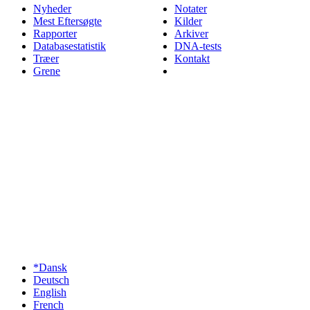
Nyheder
Notater
Mest Eftersøgte
Kilder
Rapporter
Arkiver
Databasestatistik
DNA-tests
Træer
Kontakt
Grene
*Dansk
Deutsch
English
French