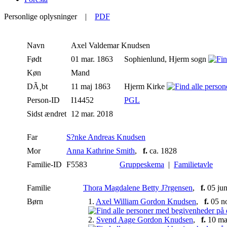
Personlige oplysninger
|
PDF
Navn
Axel Valdemar
Knudsen
Født
01 mar. 1863
Sophienlund, Hjerm sogn
Køn
Mand
DÃ¸bt
11 maj 1863
Hjerm Kirke
Person-ID
I14452
PGL
Sidst ændret
12 mar. 2018
Far
S?nke Andreas Knudsen
Mor
Anna Kathrine Smith
,
f.
ca. 1828
Familie-ID
F5583
Gruppeskema
|
Familietavle
Familie
Thora Magdalene Betty J?rgensen
,
f.
05 ju
Børn
1.
Axel William Gordon Knudsen
,
f.
05 n
2.
Svend Aage Gordon Knudsen
,
f.
10 ma