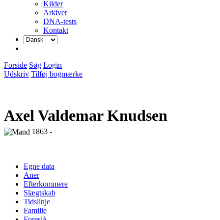
Kilder
Arkiver
DNA-tests
Kontakt
Forside
Søg
Login
Udskriv
Tilføj bogmærke
Axel Valdemar Knudsen
1863 -
Egne data
Aner
Efterkommere
Slægtskab
Tidslinje
Familie
Foreslå