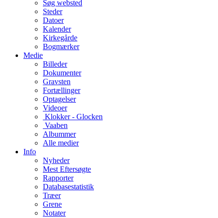
Søg websted
Steder
Datoer
Kalender
Kirkegårde
Bogmærker
Medie
Billeder
Dokumenter
Gravsten
Fortællinger
Optagelser
Videoer
Klokker - Glocken
Vaaben
Albummer
Alle medier
Info
Nyheder
Mest Eftersøgte
Rapporter
Databasestatistik
Træer
Grene
Notater