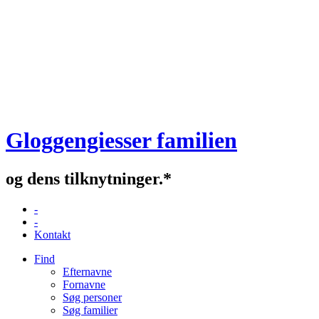
Gloggengiesser familien
og dens tilknytninger.*
-
-
Kontakt
Find
Efternavne
Fornavne
Søg personer
Søg familier