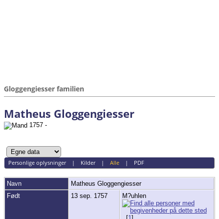
Gloggengiesser familien
Matheus Gloggengiesser
1757 -
Personlige oplysninger
|
Kilder
|
Alle
|
PDF
Navn
Matheus
Gloggengiesser
Født
13 sep. 1757
M?uhlen
[
1
]