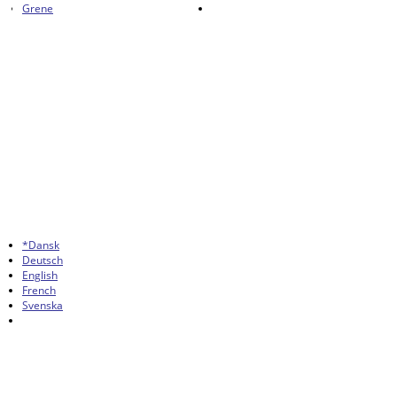
Grene
*Dansk
Deutsch
English
French
Svenska