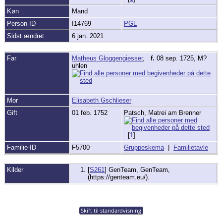
Køn
Mand
Person-ID
I14769
PGL
Sidst ændret
6 jan. 2021
Far
Matheus Gloggengiesser
,
f.
08 sep. 1725, M?
uhlen
Mor
Elisabeth Gschlieser
Gift
01 feb. 1752
Patsch, Matrei am Brenner
[
1
]
Familie-ID
F5700
Gruppeskema
|
Familietavle
Kilder
[
S261
] GenTeam, GenTeam,
(https://genteam.eu/).
Skift til standardvisning