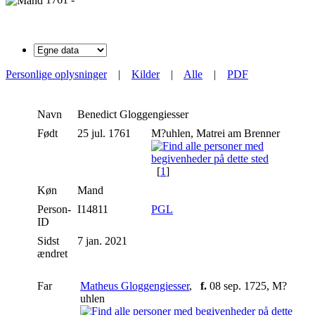
Personlige oplysninger
|
Kilder
|
Alle
|
PDF
Navn
Benedict
Gloggengiesser
Født
25 jul. 1761
M?uhlen, Matrei am Brenner
[
1
]
Køn
Mand
Person-
I14811
PGL
ID
Sidst
7 jan. 2021
ændret
Far
Matheus Gloggengiesser
,
f.
08 sep. 1725, M?
uhlen