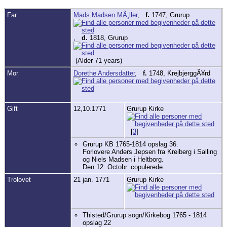
Far
Mads Madsen MÃ¸ller
,
f.
1747, Grurup
,
d.
1818, Grurup
(Alder 71 years)
Mor
Dorethe Andersdatter
,
f.
1748, KrejbjerggÃ¥rd
Gift
12,10.1771
Grurup Kirke
[
3
]
Grurup KB 1765-1814 opslag 36.
Forlovere Anders Jepsen fra Kreiberg i Salling
og Niels Madsen i Heltborg.
Den 12. Octobr. copulerede.
Trolovet
21 jan. 1771
Grurup Kirke
Thisted/Grurup sogn/Kirkebog 1765 - 1814
opslag 22