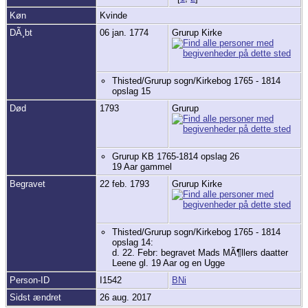
Køn
Kvinde
DÃ¸bt
06 jan. 1774
Grurup Kirke
Thisted/Grurup sogn/Kirkebog 1765 - 1814
opslag 15
Død
1793
Grurup
Grurup KB 1765-1814 opslag 26
19 Aar gammel
Begravet
22 feb. 1793
Grurup Kirke
Thisted/Grurup sogn/Kirkebog 1765 - 1814
opslag 14:
d. 22. Febr: begravet Mads MÃ¶llers daatter
Leene gl. 19 Aar og en Ugge
Person-ID
I1542
BNi
Sidst ændret
26 aug. 2017