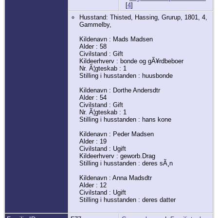
[
4
]
Husstand: Thisted, Hassing, Grurup, 1801, 4,
Gammelby,
Kildenavn : Mads Madsen
Alder : 58
Civilstand : Gift
Kildeerhverv : bonde og gÃ¥rdbeboer
Nr. Ã¦gteskab : 1
Stilling i husstanden : huusbonde
Kildenavn : Dorthe Andersdtr
Alder : 54
Civilstand : Gift
Nr. Ã¦gteskab : 1
Stilling i husstanden : hans kone
Kildenavn : Peder Madsen
Alder : 19
Civilstand : Ugift
Kildeerhverv : geworb.Drag
Stilling i husstanden : deres sÃ¸n
Kildenavn : Anna Madsdtr
Alder : 12
Civilstand : Ugift
Stilling i husstanden : deres datter