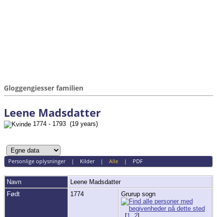
Gloggengiesser familien
Leene Madsdatter
1774 - 1793 (19 years)
Personlige oplysninger
|
Kilder
|
Alle
|
PDF
Navn
Leene
Madsdatter
Født
1774
Grurup sogn
[
1
,
2
]