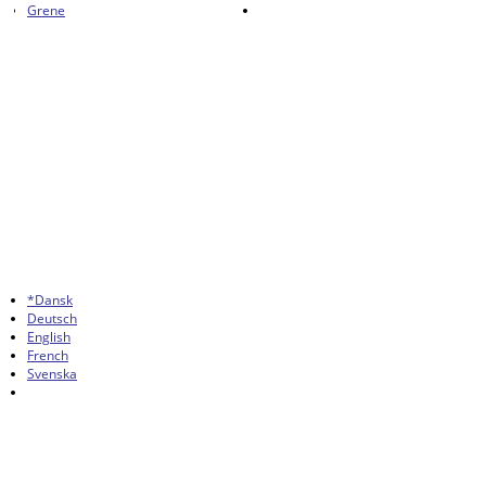
Grene
*Dansk
Deutsch
English
French
Svenska