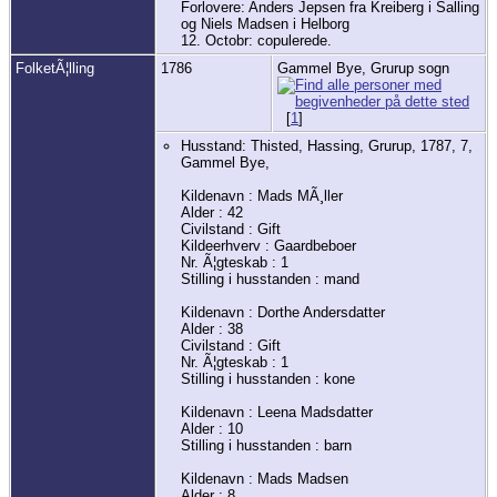
Forlovere: Anders Jepsen fra Kreiberg i Salling
og Niels Madsen i Helborg
12. Octobr: copulerede.
FolketÃ¦lling
1786
Gammel Bye, Grurup sogn
[
1
]
Husstand: Thisted, Hassing, Grurup, 1787, 7,
Gammel Bye,
Kildenavn : Mads MÃ¸ller
Alder : 42
Civilstand : Gift
Kildeerhverv : Gaardbeboer
Nr. Ã¦gteskab : 1
Stilling i husstanden : mand
Kildenavn : Dorthe Andersdatter
Alder : 38
Civilstand : Gift
Nr. Ã¦gteskab : 1
Stilling i husstanden : kone
Kildenavn : Leena Madsdatter
Alder : 10
Stilling i husstanden : barn
Kildenavn : Mads Madsen
Alder : 8