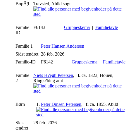
BopÃ¦l
Travsted, Abild sogn
Familie-
F6143
Gruppeskema
|
Familietavle
ID
Familie 1
Peter Hansen Andersen
Sidst ændret
28 feb. 2026
Familie-ID
F6142
Gruppeskema
|
Familietavle
Familie
Niels H?egh Petersen
,
f.
ca. 1823, Houen,
2
Ringk?bing amt
Børn
1.
Peter Dinsen Petersen
,
f.
ca. 1855, Abild
Sidst
28 feb. 2026
ændret