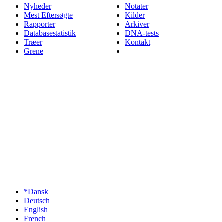
Nyheder
Notater
Mest Eftersøgte
Kilder
Rapporter
Arkiver
Databasestatistik
DNA-tests
Træer
Kontakt
Grene
*Dansk
Deutsch
English
French