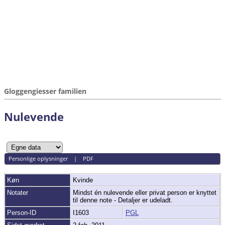
Gloggengiesser familien
Nulevende
Personlige oplysninger
|
PDF
Køn
Kvinde
Notater
Mindst én nulevende eller privat person er knyttet
til denne note - Detaljer er udeladt.
Person-ID
I1603
PGL