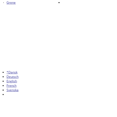
Grene
*Dansk
Deutsch
English
French
Svenska