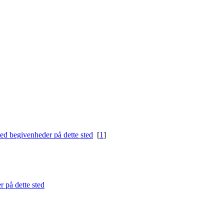
[
1
]