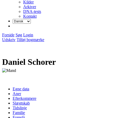
Kilder
Arkiver
DNA-tests
Kontakt
Forside
Søg
Login
Udskriv
Tilføj bogmærke
Daniel Schorer
Egne data
Aner
Efterkommere
Slægtskab
Tidslinje
Familie
Foreslå