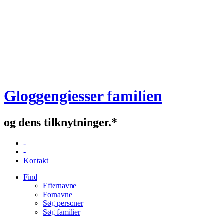
Gloggengiesser familien
og dens tilknytninger.*
-
-
Kontakt
Find
Efternavne
Fornavne
Søg personer
Søg familier