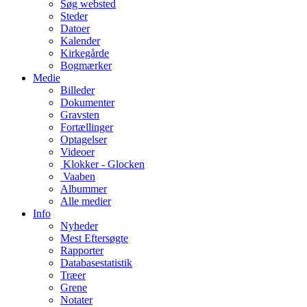
Søg websted
Steder
Datoer
Kalender
Kirkegårde
Bogmærker
Medie
Billeder
Dokumenter
Gravsten
Fortællinger
Optagelser
Videoer
Klokker - Glocken
Vaaben
Albummer
Alle medier
Info
Nyheder
Mest Eftersøgte
Rapporter
Databasestatistik
Træer
Grene
Notater