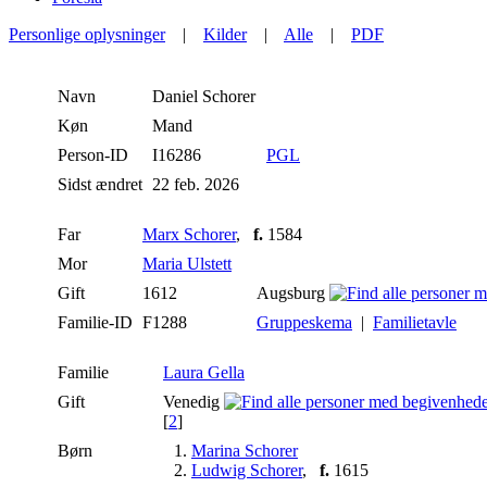
Personlige oplysninger
|
Kilder
|
Alle
|
PDF
Navn
Daniel
Schorer
Køn
Mand
Person-ID
I16286
PGL
Sidst ændret
22 feb. 2026
Far
Marx Schorer
,
f.
1584
Mor
Maria Ulstett
Gift
1612
Augsburg
Familie-ID
F1288
Gruppeskema
|
Familietavle
Familie
Laura Gella
Gift
Venedig
[
2
]
Børn
1.
Marina Schorer
2.
Ludwig Schorer
,
f.
1615