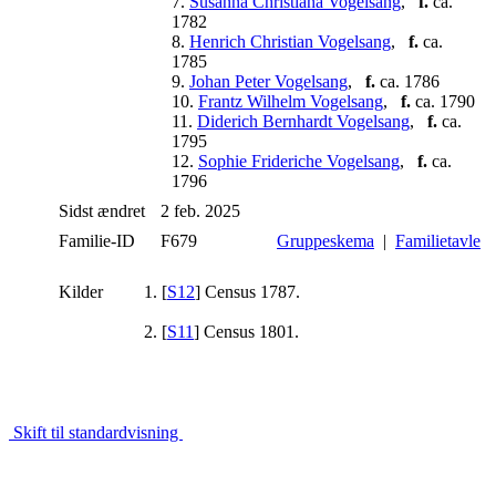
7.
Susanna Christiana Vogelsang
,
f.
ca.
1782
8.
Henrich Christian Vogelsang
,
f.
ca.
1785
9.
Johan Peter Vogelsang
,
f.
ca. 1786
10.
Frantz Wilhelm Vogelsang
,
f.
ca. 1790
11.
Diderich Bernhardt Vogelsang
,
f.
ca.
1795
12.
Sophie Frideriche Vogelsang
,
f.
ca.
1796
Sidst ændret
2 feb. 2025
Familie-ID
F679
Gruppeskema
|
Familietavle
Kilder
[
S12
] Census 1787.
[
S11
] Census 1801.
Skift til standardvisning