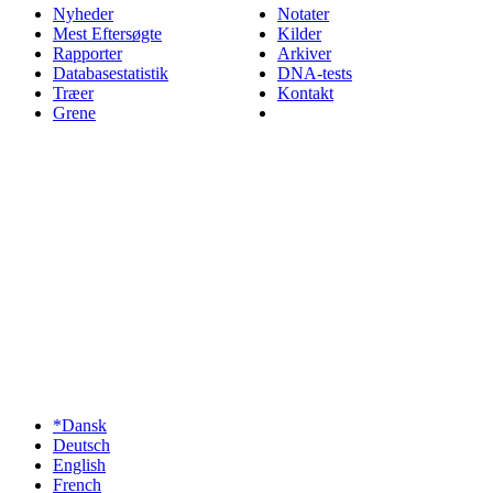
Nyheder
Notater
Mest Eftersøgte
Kilder
Rapporter
Arkiver
Databasestatistik
DNA-tests
Træer
Kontakt
Grene
*Dansk
Deutsch
English
French