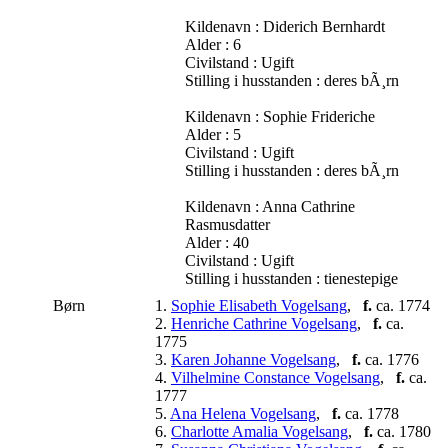
Kildenavn : Diderich Bernhardt
Alder : 6
Civilstand : Ugift
Stilling i husstanden : deres bÃ¸rn
Kildenavn : Sophie Frideriche
Alder : 5
Civilstand : Ugift
Stilling i husstanden : deres bÃ¸rn
Kildenavn : Anna Cathrine
Rasmusdatter
Alder : 40
Civilstand : Ugift
Stilling i husstanden : tienestepige
Børn
1.
Sophie Elisabeth Vogelsang
,
f.
ca. 1774
2.
Henriche Cathrine Vogelsang
,
f.
ca.
1775
3.
Karen Johanne Vogelsang
,
f.
ca. 1776
4.
Vilhelmine Constance Vogelsang
,
f.
ca.
1777
5.
Ana Helena Vogelsang
,
f.
ca. 1778
6.
Charlotte Amalia Vogelsang
,
f.
ca. 1780