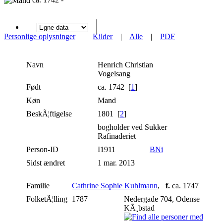
Personlige oplysninger
|
Kilder
|
Alle
|
PDF
Navn
Henrich Christian
Vogelsang
Født
ca. 1742 [
1
]
Køn
Mand
BeskÃ¦ftigelse
1801 [
2
]
bogholder ved Sukker
Rafinaderiet
Person-ID
I1911
BNi
Sidst ændret
1 mar. 2013
Familie
Cathrine Sophie Kuhlmann
,
f.
ca. 1747
FolketÃ¦lling
1787
Nedergade 704, Odense
KÃ¸bstad