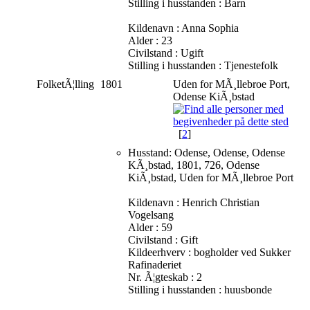
Stilling i husstanden : Barn
Kildenavn : Anna Sophia
Alder : 23
Civilstand : Ugift
Stilling i husstanden : Tjenestefolk
FolketÃ¦lling
1801
Uden for MÃ¸llebroe Port,
Odense KiÃ¸bstad
[
2
]
Husstand: Odense, Odense, Odense
KÃ¸bstad, 1801, 726, Odense
KiÃ¸bstad, Uden for MÃ¸llebroe Port
Kildenavn : Henrich Christian
Vogelsang
Alder : 59
Civilstand : Gift
Kildeerhverv : bogholder ved Sukker
Rafinaderiet
Nr. Ã¦gteskab : 2
Stilling i husstanden : huusbonde