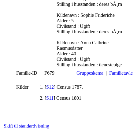
Stilling i husstanden : deres bÃ¸rn
Kildenavn : Sophie Frideriche
Alder : 5
Civilstand : Ugift
Stilling i husstanden : deres bÃ¸rn
Kildenavn : Anna Cathrine
Rasmusdatter
Alder : 40
Civilstand : Ugift
Stilling i husstanden : tienestepige
Familie-ID
F679
Gruppeskema
|
Familietavle
Kilder
[
S12
] Census 1787.
[
S11
] Census 1801.
Skift til standardvisning