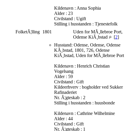
Kildenavn : Anna Sophia
Alder : 23
Civilstand : Ugift
Stilling i husstanden : Tjenestefolk
FolketÃ¦lling
1801
Uden for MÃ¸llebroe Port,
Odense KiÃ¸bstad
[
2
]
Husstand: Odense, Odense, Odense
KÃ¸bstad, 1801, 726, Odense
KiÃ¸bstad, Uden for MÃ¸llebroe Port
Kildenavn : Henrich Christian
Vogelsang
Alder : 59
Civilstand : Gift
Kildeerhverv : bogholder ved Sukker
Rafinaderiet
Nr. Ã¦gteskab : 2
Stilling i husstanden : huusbonde
Kildenavn : Cathrine Wilhelmine
Alder : 44
Civilstand : Gift
Nr. Ã¦gteskab : 1