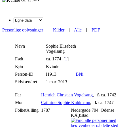
Personlige oplysninger
|
Kilder
|
Alle
|
PDF
Navn
Sophie Elisabeth
Vogelsang
Født
ca. 1774 [
1
]
Køn
Kvinde
Person-ID
I1913
BNi
Sidst ændret
1 mar. 2013
Far
Henrich Christian Vogelsang
,
f.
ca. 1742
Mor
Cathrine Sophie Kuhlmann
,
f.
ca. 1747
FolketÃ¦lling
1787
Nedergade 704, Odense
KÃ¸bstad