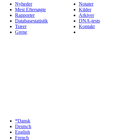
Nyheder
Notater
Mest Eftersøgte
Kilder
Rapporter
Arkiver
Databasestatistik
DNA-tests
Træer
Kontakt
Grene
*Dansk
Deutsch
English
French