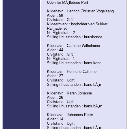
Uden for MÃ¸llebroe Port
Kildenavn : Henrich Christian Vogelsang
Alder : 59
Civilstand : Gift
Kildeerhverv : bogholder ved Sukker
Rafinaderiet
Nr. Ã¦gteskab : 2
Stilling i husstanden : huusbonde
Kildenavn : Cathrine Wilhelmine
Alder : 44
Civilstand : Gift
Nr. Ã¦gteskab : 1
Stilling i husstanden : hans kone
Kildenavn : Henriche Cathrine
Alder : 27
Civilstand : Ugift
Stilling i husstanden : hans bÃ¸rn
Kildenavn : Karen Johanne
Alder : 26
Civilstand : Ugift
Stilling i husstanden : hans bÃ¸rn
Kildenavn : Johannes Peter
Alder : 14
Civilstand : Ugift
Stilling i husstanden : hans bÃ¸rn