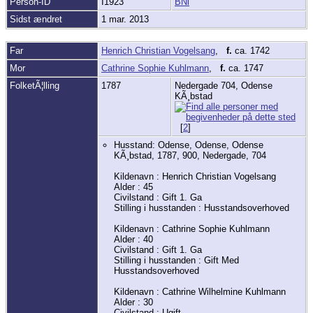
Person-ID
I1923
BNi
Sidst ændret
1 mar. 2013
Far
Henrich Christian Vogelsang
,
f.
ca. 1742
Mor
Cathrine Sophie Kuhlmann
,
f.
ca. 1747
FolketÃ¦lling
1787
Nedergade 704, Odense
KÃ¸bstad
[
2
]
Husstand: Odense, Odense, Odense
KÃ¸bstad, 1787, 900, Nedergade, 704
Kildenavn : Henrich Christian Vogelsang
Alder : 45
Civilstand : Gift 1. Ga
Stilling i husstanden : Husstandsoverhoved
Kildenavn : Cathrine Sophie Kuhlmann
Alder : 40
Civilstand : Gift 1. Ga
Stilling i husstanden : Gift Med
Husstandsoverhoved
Kildenavn : Cathrine Wilhelmine Kuhlmann
Alder : 30
Civilstand : Ugift