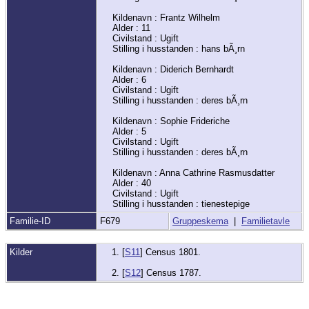
Kildenavn : Frantz Wilhelm
Alder : 11
Civilstand : Ugift
Stilling i husstanden : hans bÃ¸rn
Kildenavn : Diderich Bernhardt
Alder : 6
Civilstand : Ugift
Stilling i husstanden : deres bÃ¸rn
Kildenavn : Sophie Frideriche
Alder : 5
Civilstand : Ugift
Stilling i husstanden : deres bÃ¸rn
Kildenavn : Anna Cathrine Rasmusdatter
Alder : 40
Civilstand : Ugift
Stilling i husstanden : tienestepige
Familie-ID
F679
Gruppeskema
|
Familietavle
Kilder
[
S11
] Census 1801.
[
S12
] Census 1787.