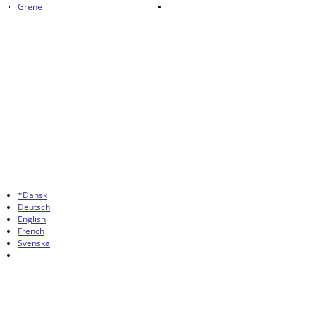
Grene
*Dansk
Deutsch
English
French
Svenska