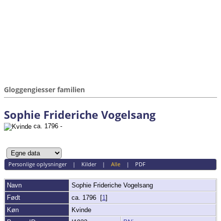
Gloggengiesser familien
Sophie Frideriche Vogelsang
ca. 1796 -
Personlige oplysninger
|
Kilder
|
Alle
|
PDF
Navn
Sophie Frideriche
Vogelsang
Født
ca. 1796 [
1
]
Køn
Kvinde