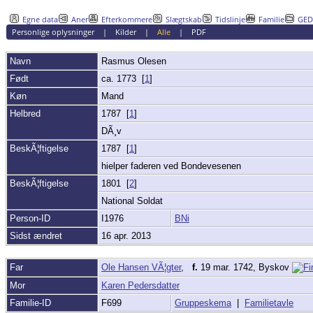
Egne data
Aner
Efterkommere
Slægtskab
Tidslinje
Familie
GE
Personlige oplysninger
|
Kilder
|
Alle
|
PDF
Navn
Rasmus
Olesen
Født
ca. 1773 [
1
]
Køn
Mand
Helbred
1787 [
1
]
DÃ¸v
BeskÃ¦ftigelse
1787 [
1
]
hielper faderen ved Bondevesenen
BeskÃ¦ftigelse
1801 [
2
]
National Soldat
Person-ID
I1976
BNi
Sidst ændret
16 apr. 2013
Far
Ole Hansen VÃ¦gter
,
f.
19 mar. 1742, Byskov
Mor
Karen Pedersdatter
Familie-ID
F699
Gruppeskema
|
Familietavle