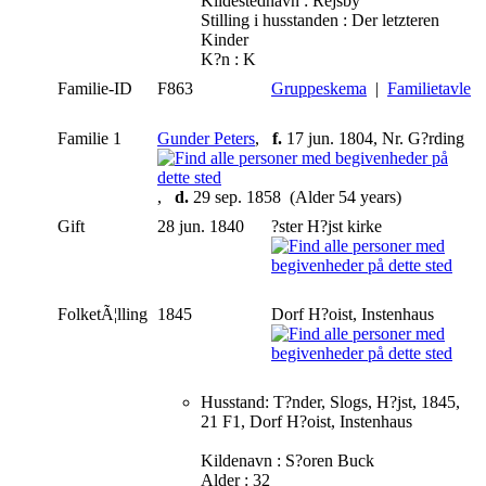
Kildestednavn : Rejsby
Stilling i husstanden : Der letzteren
Kinder
K?n : K
Familie-ID
F863
Gruppeskema
|
Familietavle
Familie 1
Gunder Peters
,
f.
17 jun. 1804, Nr. G?rding
,
d.
29 sep. 1858 (Alder 54 years)
Gift
28 jun. 1840
?ster H?jst kirke
FolketÃ¦lling
1845
Dorf H?oist, Instenhaus
Husstand: T?nder, Slogs, H?jst, 1845,
21 F1, Dorf H?oist, Instenhaus
Kildenavn : S?oren Buck
Alder : 32