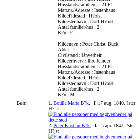
Husstands/familienr. : 21 F1
Matr.nr./Adresse : Instenhaus
Kildef?dested : H?oist
Kildestednavn : Dorf H?oist
Antal familier/hus : 2
K?n : F
Kildenavn : Peter Christ. Buck
Alder : 1
Civilstand : Unverheir.
Kildeerhverv : Ihre Kinder
Husstands/familienr. : 21 F1
Matr.nr./Adresse : Instenhaus
Kildef?dested : H?oist
Kildestednavn : Dorf H?oist
Antal familier/hus : 2
K?n : M
Børn
1.
Botilla Maria B?k
,
f.
17 aug. 1840, ?ster
H?jst
2.
Peter Kristian B?k
,
f.
15 apr. 1842, ?ster
H?jst