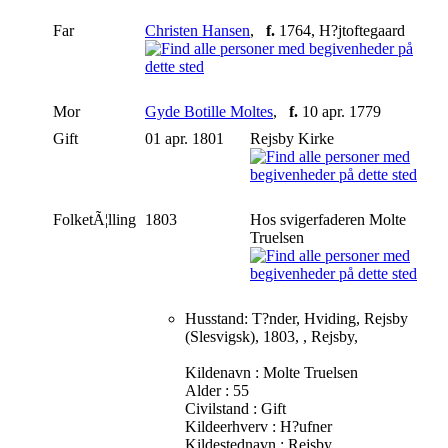
Far
Christen Hansen
,
f.
1764, H?jtoftegaard
Mor
Gyde Botille Moltes
,
f.
10 apr. 1779
Gift
01 apr. 1801
Rejsby Kirke
FolketÃ¦lling
1803
Hos svigerfaderen Molte
Truelsen
Husstand: T?nder, Hviding, Rejsby
(Slesvigsk), 1803, , Rejsby,
Kildenavn : Molte Truelsen
Alder : 55
Civilstand : Gift
Kildeerhverv : H?ufner
Kildestednavn : Rejsby