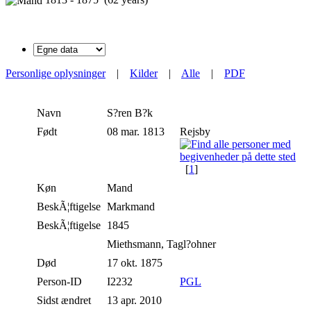
Personlige oplysninger
|
Kilder
|
Alle
|
PDF
Navn
S?ren
B?k
Født
08 mar. 1813
Rejsby
[
1
]
Køn
Mand
BeskÃ¦ftigelse
Markmand
BeskÃ¦ftigelse
1845
Miethsmann, Tagl?ohner
Død
17 okt. 1875
Person-ID
I2232
PGL
Sidst ændret
13 apr. 2010