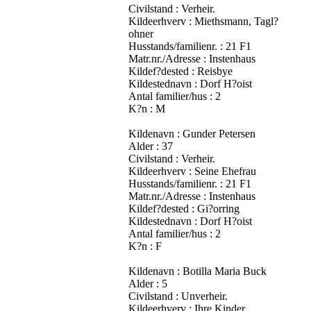
Civilstand : Verheir.
Kildeerhverv : Miethsmann, Tagl?
ohner
Husstands/familienr. : 21 F1
Matr.nr./Adresse : Instenhaus
Kildef?dested : Reisbye
Kildestednavn : Dorf H?oist
Antal familier/hus : 2
K?n : M
Kildenavn : Gunder Petersen
Alder : 37
Civilstand : Verheir.
Kildeerhverv : Seine Ehefrau
Husstands/familienr. : 21 F1
Matr.nr./Adresse : Instenhaus
Kildef?dested : Gi?orring
Kildestednavn : Dorf H?oist
Antal familier/hus : 2
K?n : F
Kildenavn : Botilla Maria Buck
Alder : 5
Civilstand : Unverheir.
Kildeerhverv : Ihre Kinder