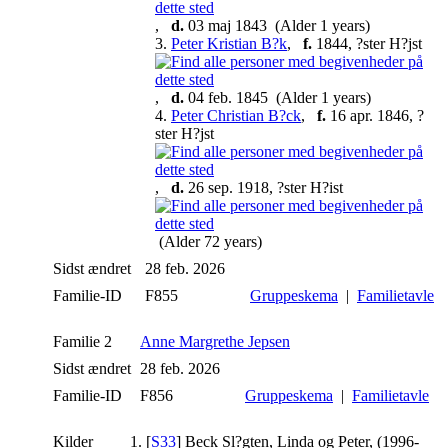
,
d.
03 maj 1843 (Alder 1 years)
3.
Peter Kristian B?k
,
f.
1844, ?ster H?jst
,
d.
04 feb. 1845 (Alder 1 years)
4.
Peter Christian B?ck
,
f.
16 apr. 1846, ?
ster H?jst
,
d.
26 sep. 1918, ?ster H?ist
(Alder 72 years)
Sidst ændret
28 feb. 2026
Familie-ID
F855
Gruppeskema
|
Familietavle
Familie 2
Anne Margrethe Jepsen
Sidst ændret
28 feb. 2026
Familie-ID
F856
Gruppeskema
|
Familietavle
Kilder
[
S33
] Beck Sl?gten, Linda og Peter, (1996-