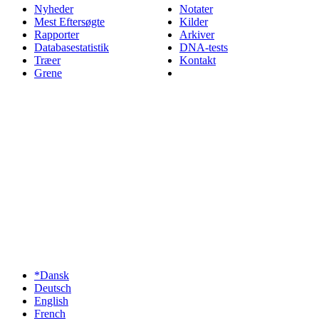
Nyheder
Notater
Mest Eftersøgte
Kilder
Rapporter
Arkiver
Databasestatistik
DNA-tests
Træer
Kontakt
Grene
*Dansk
Deutsch
English
French