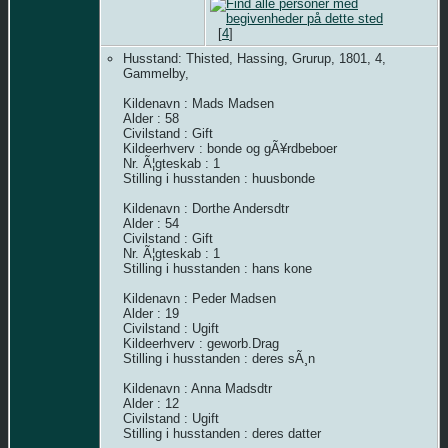
[
4
]
Husstand: Thisted, Hassing, Grurup, 1801, 4,
Gammelby,
Kildenavn : Mads Madsen
Alder : 58
Civilstand : Gift
Kildeerhverv : bonde og gÃ¥rdbeboer
Nr. Ã¦gteskab : 1
Stilling i husstanden : huusbonde
Kildenavn : Dorthe Andersdtr
Alder : 54
Civilstand : Gift
Nr. Ã¦gteskab : 1
Stilling i husstanden : hans kone
Kildenavn : Peder Madsen
Alder : 19
Civilstand : Ugift
Kildeerhverv : geworb.Drag
Stilling i husstanden : deres sÃ¸n
Kildenavn : Anna Madsdtr
Alder : 12
Civilstand : Ugift
Stilling i husstanden : deres datter