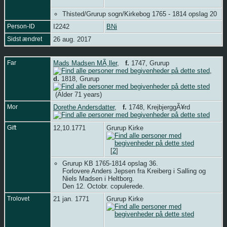
Thisted/Grurup sogn/Kirkebog 1765 - 1814 opslag 20
Person-ID
I2242
BNi
Sidst ændret
26 aug. 2017
Far
Mads Madsen MÃ¸ller
,
f.
1747, Grurup
,
d.
1818, Grurup
(Alder 71 years)
Mor
Dorethe Andersdatter
,
f.
1748, KrejbjerggÃ¥rd
Gift
12,10.1771
Grurup Kirke
[
2
]
Grurup KB 1765-1814 opslag 36.
Forlovere Anders Jepsen fra Kreiberg i Salling og
Niels Madsen i Heltborg.
Den 12. Octobr. copulerede.
Trolovet
21 jan. 1771
Grurup Kirke