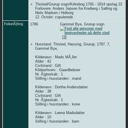
Thisted/Grurup sogn/Kirkebog 1765 - 1814 opslag 22
Forlovere: Anders Jepsen fra Kreiberg i Salling og
Niels Madsen i Helborg
12. Octobr: copulerede.
FolketÃ¦lling
1786
Gammel Bye, Grurup sogn
[
3
]
Husstand: Thisted, Hassing, Grurup, 1787, 7,
Gammel Bye,
Kildenavn : Mads MÃ¸ller
Alder : 42
Civilstand : Gift
Kildeerhverv : Gaardbeboer
Nr. Ã¦gteskab : 1
Stilling i husstanden : mand
Kildenavn : Dorthe Andersdatter
Alder : 38
Civilstand : Gift
Nr. Ã¦gteskab : 1
Stilling i husstanden : kone
Kildenavn : Leena Madsdatter
Alder : 10
Stilling i husstanden : barn