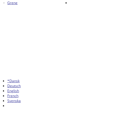
Grene
*Dansk
Deutsch
English
French
Svenska