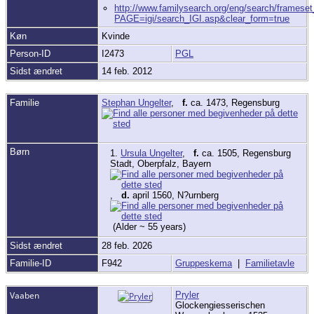
http://www.familysearch.org/eng/search/framese
PAGE=igi/search_IGI.asp&clear_form=true
Køn
Kvinde
Person-ID
I2473
PGL
Sidst ændret
14 feb. 2012
Familie
Stephan Ungelter
,
f.
ca. 1473, Regensburg
Børn
1.
Ursula Ungelter
,
f.
ca. 1505, Regensburg
Stadt, Oberpfalz, Bayern
,
d.
april 1560, N?urnberg
(Alder ~ 55 years)
Sidst ændret
28 feb. 2026
Familie-ID
F942
Gruppeskema
|
Familietavle
Vaaben
Pryler
Glockengiesserischen