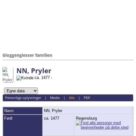
Gloggengiesser familien
NN, Pryler
ca. 1477 -
Personlige oplysninger
|
Medie
|
Alle
|
PDF
Navn
NN,
Pryler
Født
ca. 1477
Regensburg