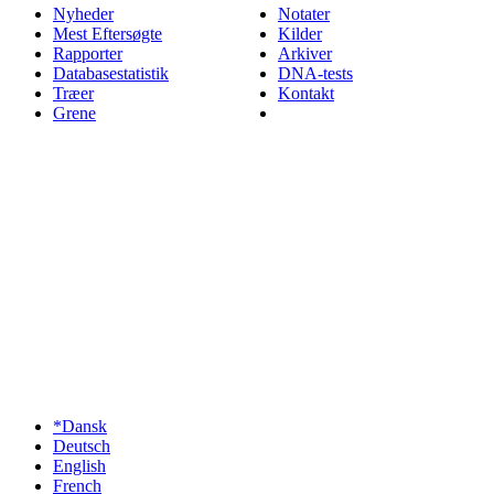
Nyheder
Notater
Mest Eftersøgte
Kilder
Rapporter
Arkiver
Databasestatistik
DNA-tests
Træer
Kontakt
Grene
*Dansk
Deutsch
English
French