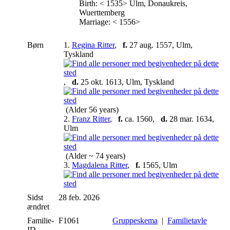
Birth: < 1535> Ulm, Donaukreis,
Wuerttemberg
Marriage: < 1556>
Børn
1.
Regina Ritter
,
f.
27 aug. 1557, Ulm,
Tyskland
,
d.
25 okt. 1613, Ulm, Tyskland
(Alder 56 years)
2.
Franz Ritter
,
f.
ca. 1560,
d.
28 mar. 1634,
Ulm
(Alder ~ 74 years)
3.
Magdalena Ritter
,
f.
1565, Ulm
Sidst
28 feb. 2026
ændret
Familie-
F1061
Gruppeskema
|
Familietavle
ID