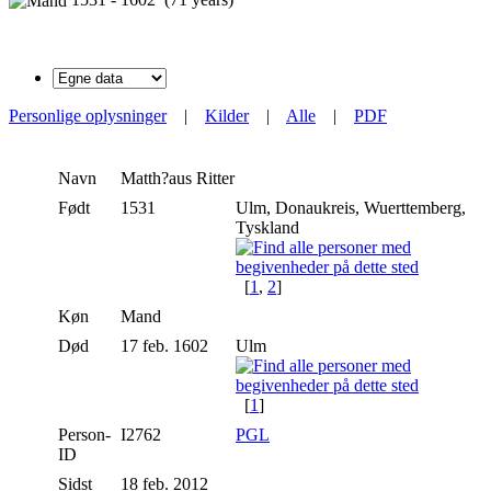
Personlige oplysninger
|
Kilder
|
Alle
|
PDF
Navn
Matth?aus
Ritter
Født
1531
Ulm, Donaukreis, Wuerttemberg,
Tyskland
[
1
,
2
]
Køn
Mand
Død
17 feb. 1602
Ulm
[
1
]
Person-
I2762
PGL
ID
Sidst
18 feb. 2012